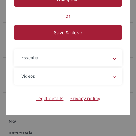
E-Medien
or
E-Publikationen
Erwerbung
Save & close
Fachinformationsdienste
Handschriftenabteilung
Essential
Historische Bestände
Historischer Lesesaal
Videos
Hochschulpublikationen
Information
Legal details
Privacy policy
Information Ammerbau
INKA
Institutsstelle