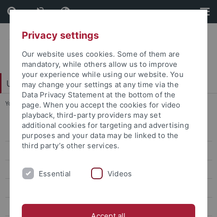
Skip
Skip
to
to
content
footer
Privacy settings
Our website uses cookies. Some of them are
mandatory, while others allow us to improve
your experience while using our website. You
University Library
may change your settings at any time via the
Data Privacy Statement at the bottom of the
You are here:
Home
...
Ortsleihe
page. When you accept the cookies for video
playback, third-party providers may set
additional cookies for targeting and advertising
Bereichsbibliothek
purposes and your data may be linked to the
third party’s other services.
Digitalisierungszentrum
Dokumentlieferung
Essential
Videos
Einbandstelle
E-Learning
Accept all