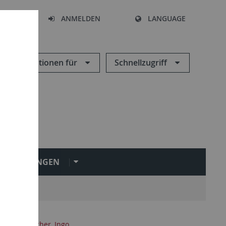
HEN
ANMELDEN
LANGUAGE
Informationen für
Schnellzugriff
INRICHTUNGEN
ten
Drescher, Ingo