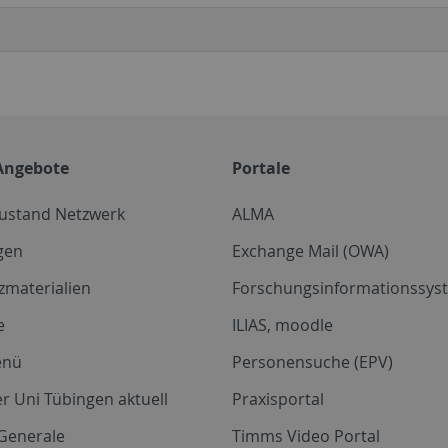
Angebote
Portale
zustand Netzwerk
ALMA
gen
Exchange Mail (OWA)
zmaterialien
Forschungsinformationssyst
e
ILIAS, moodle
enü
Personensuche (EPV)
r Uni Tübingen aktuell
Praxisportal
Generale
Timms Video Portal