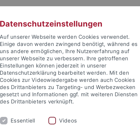
RACHE
UNI A-Z
KONTAKT
SUC
Datenschutzeinstellungen
Auf unserer Webseite werden Cookies verwendet.
Einige davon werden zwingend benötigt, während es
uns andere ermöglichen, Ihre Nutzererfahrung auf
unserer Webseite zu verbessern. Ihre getroffenen
Einstellungen können jederzeit in unserer
Datenschutzerklärung bearbeitet werden. Mit den
Cookies zur Videowiedergabe werden auch Cookies
des Drittanbieters zu Targeting- und Werbezwecken
gesetzt und Informationen ggf. mit weiteren Diensten
HUNG
LEHRSTÜHLE UND PERSONEN
E
des Drittanbieters verknüpft.
Essentiell
Videos
e Fakultät
Lehrstühle und Personen
Dozentinnen und Dozen