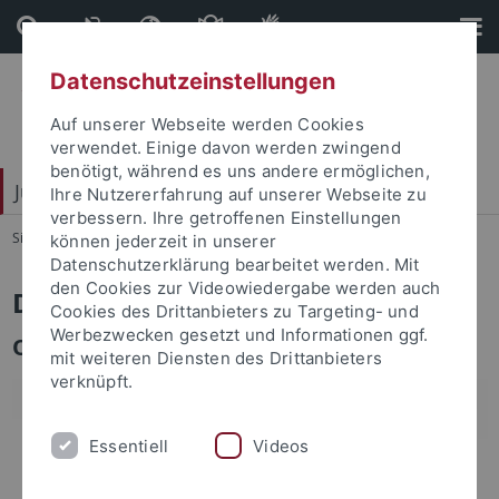
Direkt
Direkt
zum
zur
Inhalt
Fußleiste
Datenschutzeinstellungen
Auf unserer Webseite werden Cookies
verwendet. Einige davon werden zwingend
benötigt, während es uns andere ermöglichen,
Juristische Fakultät
Ihre Nutzererfahrung auf unserer Webseite zu
verbessern. Ihre getroffenen Einstellungen
Sie sind hier:
Startseite
...
Trück, Thomas
können jederzeit in unserer
Datenschutzerklärung bearbeitet werden. Mit
den Cookies zur Videowiedergabe werden auch
Dr. Thomas Trück
Cookies des Drittanbieters zu Targeting- und
Werbezwecken gesetzt und Informationen ggf.
Oberstaatsanwalt
mit weiteren Diensten des Drittanbieters
verknüpft.
Essentiell
Videos