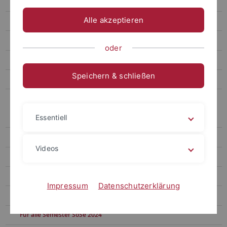
Für alle Semester WiSe 2025/26
Alle akzeptieren
Lehre Bachelor SoSe 2025
Lehre Master SoSe 2025
oder
Für alle Semester SoSe 2025
Speichern & schließen
Termine und Sonderveranstaltungen
Archiv Lehrveranstaltungen
Essentiell
Lehre Bachelor WiSe 2024/25
Lehre Master Wise 2024/25
Videos
Für alle Semester WiSe 2024/25
Lehre Bachelor SoSe 2024
Impressum
Datenschutzerklärung
Lehre Master SoSe 2024
Für alle Semester SoSe 2024