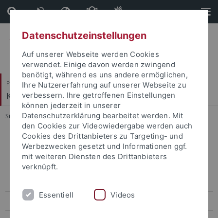
Direkt
Direkt
zum
zur
Inhalt
Fußleiste
Datenschutzeinstellungen
Auf unserer Webseite werden Cookies
verwendet. Einige davon werden zwingend
benötigt, während es uns andere ermöglichen,
Philosophische Fakultät
Ihre Nutzererfahrung auf unserer Webseite zu
Koreanistik
verbessern. Ihre getroffenen Einstellungen
können jederzeit in unserer
Datenschutzerklärung bearbeitet werden. Mit
Sie sind hier:
Startseite
...
Für alle Semester SoSe 2024
den Cookies zur Videowiedergabe werden auch
Cookies des Drittanbieters zu Targeting- und
Lehre Master SoSe26
Werbezwecken gesetzt und Informationen ggf.
mit weiteren Diensten des Drittanbieters
Lehre Bachelor SoSe26
verknüpft.
Lehre Bachelor WiSe 2025/26
Essentiell
Videos
Lehre Master WiSe 2025/26