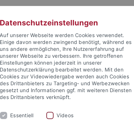
RACHE
UNI A-Z
KONTAKT
SUC
Datenschutzeinstellungen
Auf unserer Webseite werden Cookies verwendet.
Einige davon werden zwingend benötigt, während es
uns andere ermöglichen, Ihre Nutzererfahrung auf
unserer Webseite zu verbessern. Ihre getroffenen
Einstellungen können jederzeit in unserer
e Fakultät
Datenschutzerklärung bearbeitet werden. Mit den
für Empirische Kulturwissensc
Cookies zur Videowiedergabe werden auch Cookies
des Drittanbieters zu Targeting- und Werbezwecken
gesetzt und Informationen ggf. mit weiteren Diensten
des Drittanbieters verknüpft.
DIUM
AKTUELLES
Essentiell
Videos
igital Anthropology Lab
Promotionen
Publikationen