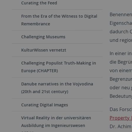
Curating the Feed
Benennen 
From the Era of the Witness to Digital
Eigenscha
Remembrance
dadurch Q
Challenging Museums
und region
KulturWissen vernetzt
In einer 
die Begrü
Challenging Populist Truth-Making in
von einem
Europe (CHAPTER)
Begrenzun
Danube narratives in the Vojvodina
oder neu 
(20th and 21st century)
Bedeutun
Curating Digital Images
Das Forsch
Property 
Virtual Reality in der universitären
Ausbildung im Ingenieurswesen
Dr. Achim 