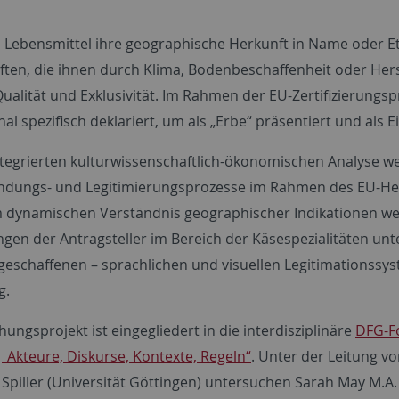
Lebensmittel ihre geographische Herkunft in Name oder Eti
ften, die ihnen durch Klima, Bodenbeschaffenheit oder Her
ualität und Exklusivität. Im Rahmen der EU-Zertifizierungsp
al spezifisch deklariert, um als „Erbe“ präsentiert und als
integrierten kulturwissenschaftlich-ökonomischen Analyse we
ndungs- und Legitimierungsprozesse im Rahmen des EU-He
 dynamischen Verständnis geographischer Indikationen w
gen der Antragsteller im Bereich der Käsespezialitäten unte
geschaffenen – sprachlichen und visuellen Legitimationssy
g.
ungsprojekt ist eingegliedert in die interdisziplinäre
DFG-Fo
| Akteure, Diskurse, Kontexte, Regeln“
. Unter der Leitung v
Spiller (Universität Göttingen) untersuchen Sarah May M.A. 