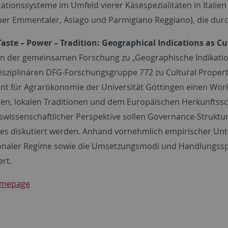
ationssysteme im Umfeld vierer Käsespezialitäten in Itali
uer Emmentaler, Asiago und Parmigiano Reggiano), die dur
aste – Power – Tradition: Geographical Indications as Cul
 der gemeinsamen Forschung zu „Geographische Indikationen
disziplinären DFG-Forschungsgruppe 772 zu Cultural Proper
t für Agrarökonomie der Universität Göttingen einen Wor
äten, lokalen Traditionen und dem Europäischen Herkunftssc
swissenschaftlicher Perspektive sollen Governance-Struktu
es diskutiert werden. Anhand vornehmlich empirischer Un
onaler Regime sowie die Umsetzungsmodi und Handlungssp
ert.
omepage