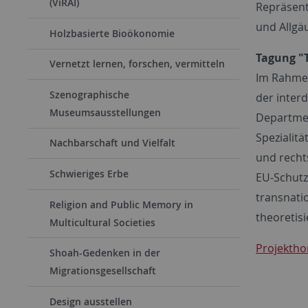
(ViRAI)
Repräsent
und Allgä
Holzbasierte Bioökonomie
Tagung "T
Vernetzt lernen, forschen, vermitteln
Im Rahmen
Szenographische
der inter
Museumsausstellungen
Departmen
Spezialit
Nachbarschaft und Vielfalt
und recht
Schwieriges Erbe
EU-Schutz
transnati
Religion and Public Memory in
theoretisi
Multicultural Societies
Projekth
Shoah-Gedenken in der
Migrationsgesellschaft
Design ausstellen