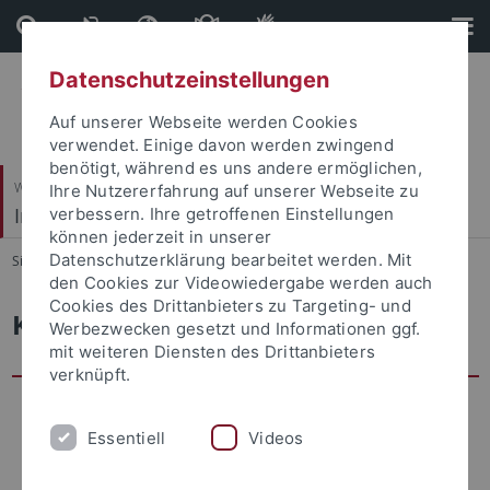
Direkt
Direkt
zum
zur
Inhalt
Fußleiste
Datenschutzeinstellungen
Auf unserer Webseite werden Cookies
verwendet. Einige davon werden zwingend
benötigt, während es uns andere ermöglichen,
Wirtschafts- und Sozialwissenschaftliche Fakultät
Ihre Nutzererfahrung auf unserer Webseite zu
Institut für Soziologie
verbessern. Ihre getroffenen Einstellungen
können jederzeit in unserer
Datenschutzerklärung bearbeitet werden. Mit
Sie sind hier:
Startseite
...
Personen
den Cookies zur Videowiedergabe werden auch
Cookies des Drittanbieters zu Targeting- und
Karoline Mikus
Werbezwecken gesetzt und Informationen ggf.
mit weiteren Diensten des Drittanbieters
verknüpft.
Essentiell
Videos