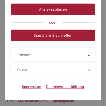
Alle akzeptieren
oder
Speichern & schließen
Essentiell
Büro
Keplerstraße 2, Raum 145
Videos
72074 Tübingen
+49 7071 29 77461
Impressum
Datenschutzerklärung
Sprechzeiten
Mo 14:30 – 16:00 Uhr, nach Voranmeldung per E-Mail.
E-Mail:
karoline.mikus@uni-tuebingen.de