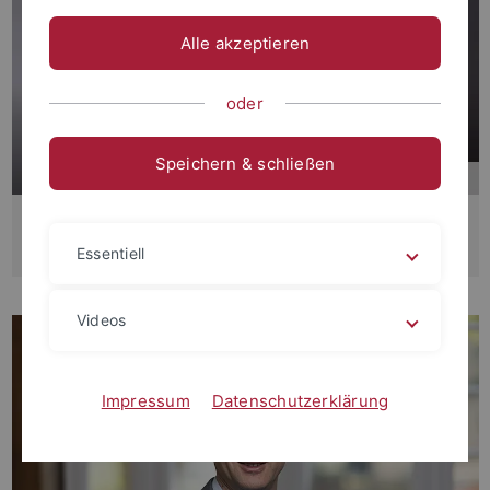
Alle akzeptieren
oder
Speichern & schließen
Makrosoziologie
Prof. Dr. Martin Groß
Essentiell
Videos
Impressum
Datenschutzerklärung