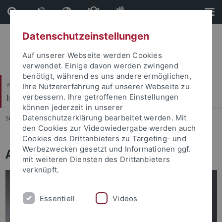
Direkt
Direkt
zum
zur
Inhalt
Fußleiste
Datenschutzeinstellungen
Auf unserer Webseite werden Cookies
verwendet. Einige davon werden zwingend
benötigt, während es uns andere ermöglichen,
Wirtschafts- und Sozialwissenschaftliche Fakultät
Ihre Nutzererfahrung auf unserer Webseite zu
Institut für Soziologie
verbessern. Ihre getroffenen Einstellungen
können jederzeit in unserer
Datenschutzerklärung bearbeitet werden. Mit
Sie sind hier:
Startseite
...
Arbeitsbereiche
den Cookies zur Videowiedergabe werden auch
Cookies des Drittanbieters zu Targeting- und
Werbezwecken gesetzt und Informationen ggf.
Arbeitsbereiche
mit weiteren Diensten des Drittanbieters
verknüpft.
Essentiell
Videos