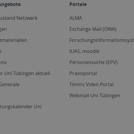
Angebote
Portale
zustand Netzwerk
ALMA
gen
Exchange Mail (OWA)
zmaterialien
Forschungsinformationssyst
e
ILIAS, moodle
enü
Personensuche (EPV)
r Uni Tübingen aktuell
Praxisportal
Generale
Timms Video Portal
Webmail Uni Tübingen
ltungskalender Uni