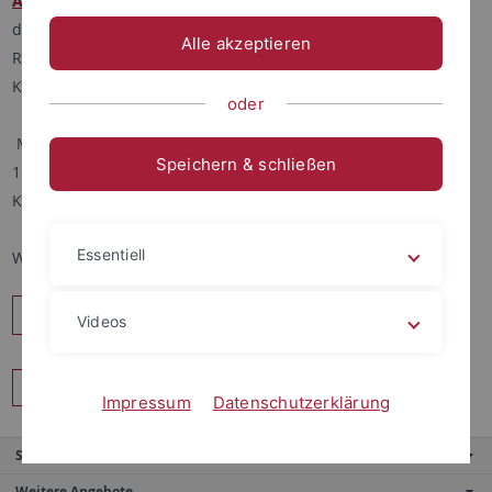
Andreas Lachner
spricht im Rahmen des Studium Generale
der
Eberhard Karls Universität Tübingen
– als Teil der
Alle akzeptieren
Ringvorlesung „KI – Ökonomische und gesellschaftliche
Konsequenzen".
oder
Montag, 12. Mai
Speichern & schließen
18 Uhr c.t.
Kupferbau, Hörsaal 21
Essentiell
Wir freuen uns auf einen spannenden Abend – seid dabei!
Teilen
Videos
Zurück
Impressum
Datenschutzerklärung
Service
Weitere Angebote