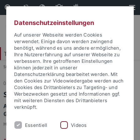
Direkt
Direkt
zum
zur
Inhalt
Fußleiste
Datenschutzeinstellungen
Auf unserer Webseite werden Cookies
verwendet. Einige davon werden zwingend
benötigt, während es uns andere ermöglichen,
Tübingen Center for Digital Education
Ihre Nutzererfahrung auf unserer Webseite zu
verbessern. Ihre getroffenen Einstellungen
Sie sind hier:
Startseite
...
Aktuelles
können jederzeit in unserer
Datenschutzerklärung bearbeitet werden. Mit
den Cookies zur Videowiedergabe werden auch
08.05.2026
Cookies des Drittanbieters zu Targeting- und
Studium Generale
Werbezwecken gesetzt und Informationen ggf.
mit weiteren Diensten des Drittanbieters
Andreas Lachner spricht im Rahmen des Studium
verknüpft.
Generale.
Herzliche Einladung an alle Tübinger:innen!
Essentiell
Videos