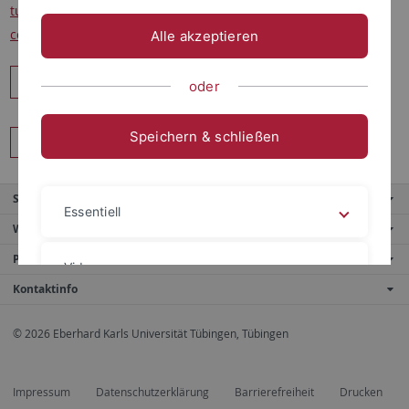
tuebingen.de/forschung/zentren-und-institute/tuebingen-
center-for-digital-education/aktuelles/stellenangebote/
Alle akzeptieren
Teilen
oder
Speichern & schließen
Zurück
Service
Essentiell
Weitere Angebote
Portale
Videos
Kontaktinfo
© 2026 Eberhard Karls Universität Tübingen, Tübingen
Impressum
Datenschutzerklärung
Impressum
Datenschutzerklärung
Barrierefreiheit
Drucken