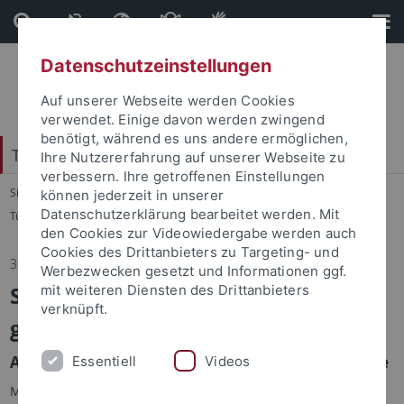
Direkt
Direkt
zum
zur
Inhalt
Fußleiste
Datenschutzeinstellungen
Auf unserer Webseite werden Cookies
verwendet. Einige davon werden zwingend
benötigt, während es uns andere ermöglichen,
Tübingen Center for Digital Education
Ihre Nutzererfahrung auf unserer Webseite zu
verbessern. Ihre getroffenen Einstellungen
Sie sind hier:
Startseite
...
können jederzeit in unserer
Datenschutzerklärung bearbeitet werden. Mit
Tübingen Center for Digital Education
den Cookies zur Videowiedergabe werden auch
Cookies des Drittanbieters zu Targeting- und
30.06.2026
Werbezwecken gesetzt und Informationen ggf.
Studentische Mitarbeiter:in
mit weiteren Diensten des Drittanbieters
verknüpft.
gesucht
Ab sofort zur Verstärkung unserer Geschäftsstelle
Essentiell
Videos
Mehr Informationen hier:
https://uni-