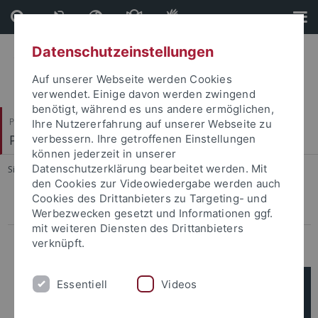
Direkt
Direkt
zum
zur
Inhalt
Fußleiste
Datenschutzeinstellungen
Auf unserer Webseite werden Cookies
verwendet. Einige davon werden zwingend
benötigt, während es uns andere ermöglichen,
Philosophische Fakultät
Ihre Nutzererfahrung auf unserer Webseite zu
Prof. Dr. Dorothee Kimmich
verbessern. Ihre getroffenen Einstellungen
können jederzeit in unserer
Datenschutzerklärung bearbeitet werden. Mit
Sie sind hier:
Startseite
...
Projekte
den Cookies zur Videowiedergabe werden auch
Cookies des Drittanbieters zu Targeting- und
Laufende Projekte
Werbezwecken gesetzt und Informationen ggf.
mit weiteren Diensten des Drittanbieters
Abgeschlossene Projekte
verknüpft.
Essentiell
Videos