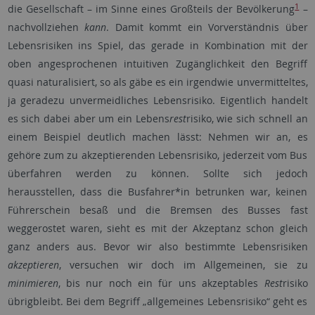
1
die Gesellschaft – im Sinne eines Großteils der Bevölkerung
–
nachvollziehen
kann
. Damit kommt ein Vorverständnis über
Lebensrisiken ins Spiel, das gerade in Kombination mit der
oben angesprochenen intuitiven Zugänglichkeit den Begriff
quasi naturalisiert, so als gäbe es ein irgendwie unvermitteltes,
ja geradezu unvermeidliches Lebensrisiko. Eigentlich handelt
es sich dabei aber um ein Lebens
rest
risiko, wie sich schnell an
einem Beispiel deutlich machen lässt: Nehmen wir an, es
gehöre zum zu akzeptierenden Lebensrisiko, jederzeit vom Bus
überfahren werden zu können. Sollte sich jedoch
herausstellen, dass die Busfahrer*in betrunken war, keinen
Führerschein besaß und die Bremsen des Busses fast
weggerostet waren, sieht es mit der Akzeptanz schon gleich
ganz anders aus. Bevor wir also bestimmte Lebensrisiken
akzeptieren
, versuchen wir doch im Allgemeinen, sie zu
minimieren
, bis nur noch ein für uns akzeptables
Rest
risiko
übrigbleibt. Bei dem Begriff „allgemeines Lebensrisiko“ geht es