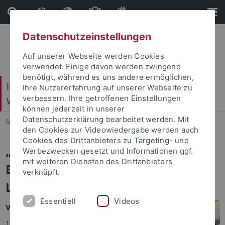
Direkt
Direkt
zum
zur
Inhalt
Fußleiste
Datenschutzeinstellungen
Auf unserer Webseite werden Cookies
verwendet. Einige davon werden zwingend
benötigt, während es uns andere ermöglichen,
Internationales Zentrum für Ethik in den
Ihre Nutzererfahrung auf unserer Webseite zu
verbessern. Ihre getroffenen Einstellungen
Wissenschaften (IZEW)
können jederzeit in unserer
Datenschutzerklärung bearbeitet werden. Mit
Sie sind hier:
Startseite
...
Publikationen
den Cookies zur Videowiedergabe werden auch
Cookies des Drittanbieters zu Targeting- und
„Der Tod kostet das Leben“ – Zum
Werbezwecken gesetzt und Informationen ggf.
mit weiteren Diensten des Drittanbieters
Begriff des allgemeinen
verknüpft.
Lebensrisikos
Essentiell
Videos
von
Dr. W
ulf Loh
17.04.2020 · In seiner Ad-Hoc-