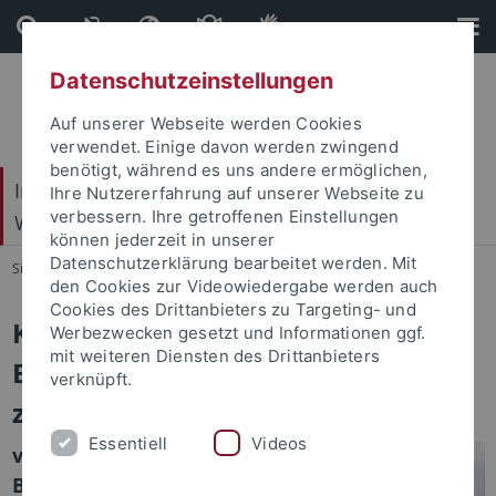
Direkt
Direkt
zum
zur
Inhalt
Fußleiste
Datenschutzeinstellungen
Auf unserer Webseite werden Cookies
verwendet. Einige davon werden zwingend
benötigt, während es uns andere ermöglichen,
Internationales Zentrum für Ethik in den
Ihre Nutzererfahrung auf unserer Webseite zu
verbessern. Ihre getroffenen Einstellungen
Wissenschaften (IZEW)
können jederzeit in unserer
Datenschutzerklärung bearbeitet werden. Mit
Sie sind hier:
Startseite
...
Publikationen
den Cookies zur Videowiedergabe werden auch
Cookies des Drittanbieters zu Targeting- und
Kinder als Gefahr oder in Gefahr? –
Werbezwecken gesetzt und Informationen ggf.
mit weiteren Diensten des Drittanbieters
Eine kritische Neubetrachtung,
verknüpft.
zwei Wellen später
Essentiell
Videos
von Dr. Anne
Burkhardt