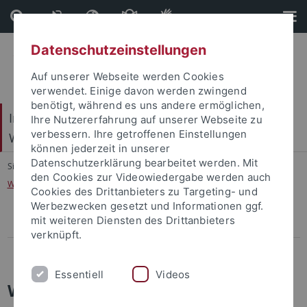
Direkt
Direkt
zum
zur
Inhalt
Fußleiste
Datenschutzeinstellungen
Auf unserer Webseite werden Cookies
verwendet. Einige davon werden zwingend
benötigt, während es uns andere ermöglichen,
Internationales Zentrum für Ethik in den
Ihre Nutzererfahrung auf unserer Webseite zu
verbessern. Ihre getroffenen Einstellungen
Wissenschaften (IZEW)
können jederzeit in unserer
Datenschutzerklärung bearbeitet werden. Mit
Sie sind hier:
Startseite
...
den Cookies zur Videowiedergabe werden auch
Weiterbildung „Ethik in Organisationen: Bildung und Soziales“
Cookies des Drittanbieters zu Targeting- und
Werbezwecken gesetzt und Informationen ggf.
mit weiteren Diensten des Drittanbieters
Pressemitteilungen
verknüpft.
Abgeschlossene Projekte
Essentiell
Videos
Weiterbildung: „Ethik in