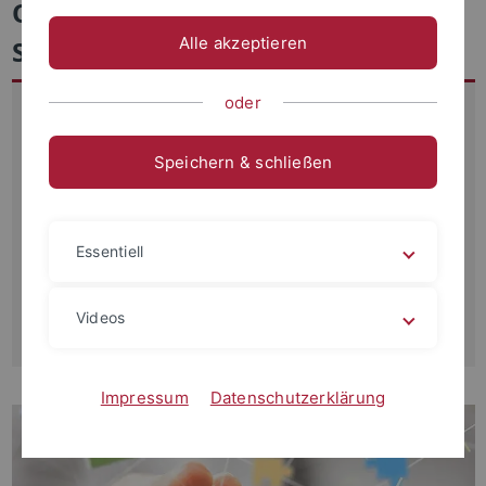
Organisationen: Bildung und
Alle akzeptieren
Soziales“
oder
Im Projekt „Ethik in Organisationen: Bildung und Soziales“
bieten wir Weiterbildungsangebote für Berufstätige in
Speichern & schließen
Sozialen Organisationen an. Unser Ziel ist es, praxisnah
und im Austausch mit den Teilnehmenden drängende
ethische Fragen, die sich in ihrem beruflichen Alltag
ergeben, zu reflektieren. Soziale Organisationen haben die
Essentiell
Möglichkeit, Work­shops für ihre Mitarbeiter*innen zu
bestimmten ethisch relevanten Themen durchführen zu
Videos
lassen.
Impressum
Datenschutzerklärung