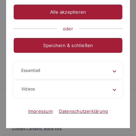
Mitarbeiter
Alle akzeptieren
Brdaric, Marija
Buntak, Hana
oder
Chitoglou, Krystalia
Speichern & schließen
Dafreville, Mawa
Dannenmann, Nick
Essentiell
Duveau, Jérémy
El Zaatari, Sireen
Videos
Fatz, Agnes
Fröhlich, Marlen
Impressum
Datenschutzerklärung
Galeone, Deborah
Guedes-Carvalho, Maria Rita