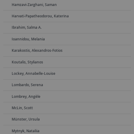
Hamzavi-Zarghani, Saman
Harvati-Papatheodorou, Katerina
Ibrahim, Salma A.
Ioannidou, Melania
Karakostis, Alexandros-Fotios
Koutalis, Stylianos
Lockey, Annabelle-Louise
Lombardo, Serena
Lombrey, Angèle
McLin, Scott
Münster, Ursula
Mytnyk, Nataliia