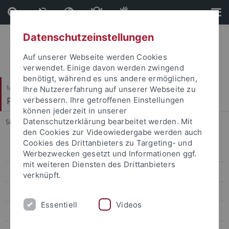
Direkt
Direkt
zum
zur
Inhalt
Fußleiste
Datenschutzeinstellungen
Auf unserer Webseite werden Cookies
verwendet. Einige davon werden zwingend
benötigt, während es uns andere ermöglichen,
Mathematisch-Naturwissenschaftliche Fakultät
Ihre Nutzererfahrung auf unserer Webseite zu
Paläoanthropologie
verbessern. Ihre getroffenen Einstellungen
können jederzeit in unserer
Datenschutzerklärung bearbeitet werden. Mit
Sie sind hier:
Startseite
...
Uhl, Alexandra
den Cookies zur Videowiedergabe werden auch
Cookies des Drittanbieters zu Targeting- und
Research
Werbezwecken gesetzt und Informationen ggf.
mit weiteren Diensten des Drittanbieters
Studies
verknüpft.
Paleoanthropology labs and resources
Essentiell
Videos
Selected Publications