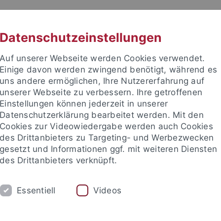
RACHE
UNI A-Z
KONTAKT
SUC
Datenschutzeinstellungen
Auf unserer Webseite werden Cookies verwendet.
Einige davon werden zwingend benötigt, während es
uns andere ermöglichen, Ihre Nutzererfahrung auf
unserer Webseite zu verbessern. Ihre getroffenen
Einstellungen können jederzeit in unserer
akultät
Datenschutzerklärung bearbeitet werden. Mit den
Cookies zur Videowiedergabe werden auch Cookies
des Drittanbieters zu Targeting- und Werbezwecken
gesetzt und Informationen ggf. mit weiteren Diensten
des Drittanbieters verknüpft.
SAMMLUNGEN
LABORATORIEN
Essentiell
Videos
etrie
Ältere Urgeschichte & Quartärökologie
Geoarchäolog