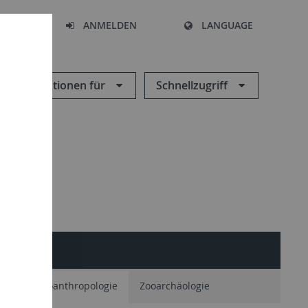
HEN
ANMELDEN
LANGUAGE
Informationen für
Schnellzugriff
ie
Paläoanthropologie
Zooarchäologie