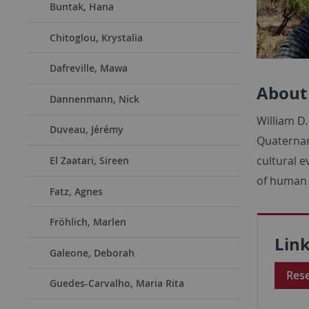
Buntak, Hana
Chitoglou, Krystalia
Dafreville, Mawa
About
Dannenmann, Nick
William D
Duveau, Jérémy
Quaternary
cultural 
El Zaatari, Sireen
of human 
Fatz, Agnes
Fröhlich, Marlen
Lin
Galeone, Deborah
Res
Guedes-Carvalho, Maria Rita