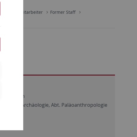
ologie
Mitarbeiter
Former Staff
nt
ät Tübingen
chaftliche Archäologie, Abt. Paläoanthropologie
de 2. OG