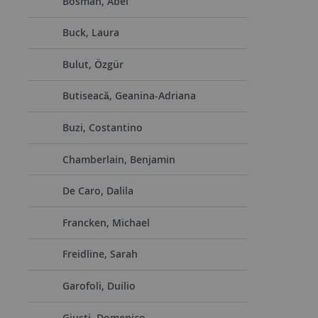
Bosman, Abel
Buck, Laura
Bulut, Özgür
Butiseacă, Geanina-Adriana
Buzi, Costantino
Chamberlain, Benjamin
De Caro, Dalila
Francken, Michael
Freidline, Sarah
Garofoli, Duilio
Giusti, Domenico