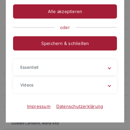
Mitarbeiter
Alle akzeptieren
Brdaric, Marija
Buntak, Hana
oder
Chitoglou, Krystalia
Speichern & schließen
Dafreville, Mawa
Dannenmann, Nick
Essentiell
Duveau, Jérémy
El Zaatari, Sireen
Videos
Fatz, Agnes
Fröhlich, Marlen
Impressum
Datenschutzerklärung
Galeone, Deborah
Guedes-Carvalho, Maria Rita