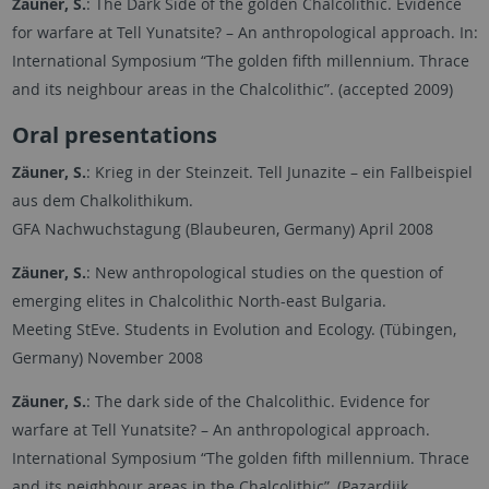
Zäuner, S.
: The Dark Side of the golden Chalcolithic. Evidence
for warfare at Tell Yunatsite? – An anthropological approach. In:
International Symposium “The golden fifth millennium. Thrace
and its neighbour areas in the Chalcolithic”. (accepted 2009)
Oral presentations
Zäuner, S.
: Krieg in der Steinzeit. Tell Junazite – ein Fallbeispiel
aus dem Chalkolithikum.
GFA Nachwuchstagung (Blaubeuren, Germany) April 2008
Zäuner, S.
: New anthropological studies on the question of
emerging elites in Chalcolithic North-east Bulgaria.
Meeting StEve. Students in Evolution and Ecology. (Tübingen,
Germany) November 2008
Zäuner, S.
: The dark side of the Chalcolithic. Evidence for
warfare at Tell Yunatsite? – An anthropological approach.
International Symposium “The golden fifth millennium. Thrace
and its neighbour areas in the Chalcolithic”, (Pazardjik ,