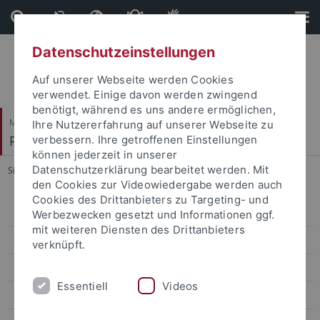
Direkt
Direkt
zum
zur
Inhalt
Fußleiste
Datenschutzeinstellungen
Auf unserer Webseite werden Cookies
verwendet. Einige davon werden zwingend
benötigt, während es uns andere ermöglichen,
Mathematisch-Naturwissenschaftliche Fakultät
Ihre Nutzererfahrung auf unserer Webseite zu
Paläoanthropologie
verbessern. Ihre getroffenen Einstellungen
können jederzeit in unserer
Datenschutzerklärung bearbeitet werden. Mit
Sie sind hier:
Startseite
...
Zäuner, Steve
den Cookies zur Videowiedergabe werden auch
Cookies des Drittanbieters zu Targeting- und
Research
Werbezwecken gesetzt und Informationen ggf.
mit weiteren Diensten des Drittanbieters
Studies
verknüpft.
Paleoanthropology labs and resources
Essentiell
Videos
Selected Publications