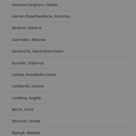
Hamzavi-Zarghani, Saman
Harvati-Papatheodorou, Katerina
Ibrahim, Salma A.
Ioannidou, Melania
Karakostis, Alexandros-Fotios
Koutalis, Stylianos
Lockey, Annabelle-Louise
Lombardo, Serena
Lombrey, Angèle
McLin, Scott
Münster, Ursula
Mytnyk, Nataliia