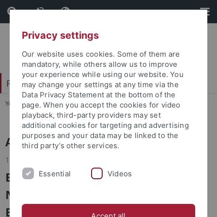
Skip
Skip
to
to
content
footer
Privacy settings
Our website uses cookies. Some of them are
mandatory, while others allow us to improve
your experience while using our website. You
Faculty of Economics and Social Sciences
may change your settings at any time via the
Data Privacy Statement at the bottom of the
You are here:
Home
...
News
page. When you accept the cookies for video
playback, third-party providers may set
additional cookies for targeting and advertising
purposes and your data may be linked to the
Alle Nachrichten
third party’s other services.
19.06.2023
Erfolge für
Essential
Videos
Nachwuchswissenschaftler im
Bereich Sportökonomik
Accept all