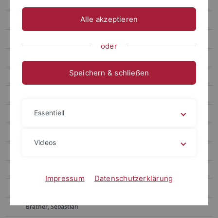
Abstracts
Alle akzeptieren
Bakirtzis, Nikolas
Bang, Peter
oder
Bavuso, Irene
Speichern & schließen
Berger, Lutz
Bergland, Jeffery
Essentiell
Berndt, Guido
Bockmann, Ralf
Videos
Bonfiglio, Emilio
Booker, Courtney
Impressum
Datenschutzerklärung
Brady, Lindy
Brather, Sebastian