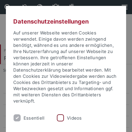
Direkt
Direkt
zum
zur
Inhalt
Fußleiste
Datenschutzeinstellungen
Auf unserer Webseite werden Cookies
verwendet. Einige davon werden zwingend
benötigt, während es uns andere ermöglichen,
Philosophische Fakultät
Ihre Nutzererfahrung auf unserer Webseite zu
Fachbereich Geschichtswissenschaft
verbessern. Ihre getroffenen Einstellungen
können jederzeit in unserer
Datenschutzerklärung bearbeitet werden. Mit
Sie sind hier:
Startseite
...
Föller, Carola
den Cookies zur Videowiedergabe werden auch
Cookies des Drittanbieters zu Targeting- und
Aktuelles
Werbezwecken gesetzt und Informationen ggf.
mit weiteren Diensten des Drittanbieters
Koordination und Sekretariat
verknüpft.
Über uns
Essentiell
Videos
Fellowships