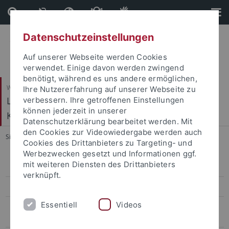
Direkt
Direkt
zum
zur
Inhalt
Fußleiste
Datenschutzeinstellungen
Auf unserer Webseite werden Cookies
verwendet. Einige davon werden zwingend
benötigt, während es uns andere ermöglichen,
Wirtschafts- und Sozialwissenschaftliche Fakultät
Ihre Nutzererfahrung auf unserer Webseite zu
Ludwig-Uhland-Institut für Empirische
verbessern. Ihre getroffenen Einstellungen
können jederzeit in unserer
Kulturwissenschaft
Datenschutzerklärung bearbeitet werden. Mit
den Cookies zur Videowiedergabe werden auch
Sie sind hier:
Startseite
...
Authentizität als Ressource (SFB 1070)
Cookies des Drittanbieters zu Targeting- und
Werbezwecken gesetzt und Informationen ggf.
mit weiteren Diensten des Drittanbieters
Drittmittelprojekte am LUI
verknüpft.
Projekte in SFBs
Essentiell
Videos
Die Kunstkammer der Herzöge von Württemberg als ästhetische
Reflexionsfigur (SFB 1391)