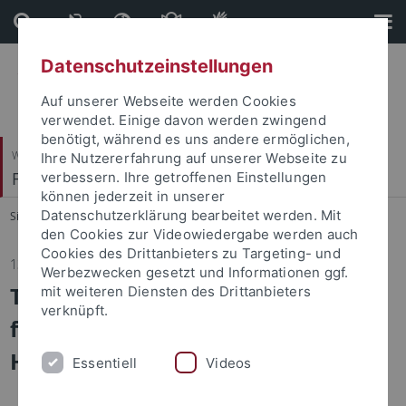
Direkt
Direkt
zum
zur
Inhalt
Fußleiste
Datenschutzeinstellungen
Auf unserer Webseite werden Cookies
verwendet. Einige davon werden zwingend
benötigt, während es uns andere ermöglichen,
Wirtschafts- und Sozialwissenschaftliche Fakultät
Ihre Nutzererfahrung auf unserer Webseite zu
Fachbereich Wirtschaftswissenschaft
verbessern. Ihre getroffenen Einstellungen
können jederzeit in unserer
Datenschutzerklärung bearbeitet werden. Mit
Sie sind hier:
Startseite
...
FB WiWi
den Cookies zur Videowiedergabe werden auch
Cookies des Drittanbieters zu Targeting- und
13.05.2026
Werbezwecken gesetzt und Informationen ggf.
Termine und Anmeldezeiträume
mit weiteren Diensten des Drittanbieters
verknüpft.
für die Prüfungen des
Haupttermins sind online!!!
Essentiell
Videos