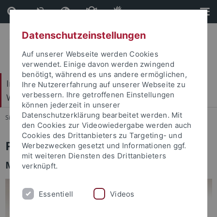
Direkt
Direkt
zum
zur
Inhalt
Fußleiste
Datenschutzeinstellungen
Auf unserer Webseite werden Cookies
verwendet. Einige davon werden zwingend
benötigt, während es uns andere ermöglichen,
Internationales Zentrum für Ethik in den
Ihre Nutzererfahrung auf unserer Webseite zu
verbessern. Ihre getroffenen Einstellungen
Wissenschaften (IZEW)
können jederzeit in unserer
Datenschutzerklärung bearbeitet werden. Mit
Sie sind hier:
Startseite
...
Team
den Cookies zur Videowiedergabe werden auch
Cookies des Drittanbieters zu Targeting- und
PD Dr. Martin Hennig (Teamleiter)
Werbezwecken gesetzt und Informationen ggf.
mit weiteren Diensten des Drittanbieters
Medienethik, Technikphilosophie & KI
verknüpft.
Essentiell
Videos