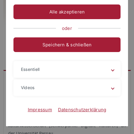
Alle akzeptieren
oder
Speichern & schließen
Essentiell
Dr. Martin Hennig ist Medienkulturwissenschaftler. 2016
promovierte er mit der Arbeit "Spielräume als
Videos
Weltentwürfe. Kultursemiotik des Videospiels" (Marburg:
Schüren 2017). In den letzten Jahren arbeitete er als
Impressum
Datenschutzerklärung
Postdoc am DFG-Graduiertenkolleg 1681/2 „Privatheit und
Digitalisierung“ und vertrat den Lehrstuhl für Medien­
kultur­wissenschaft (Schwerpunkt: Digitale Kulturen) an
der Universität Passau.