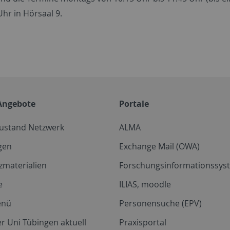
Uhr in Hörsaal 9.
Angebote
Portale
zustand Netzwerk
ALMA
gen
Exchange Mail (OWA)
zmaterialien
Forschungsinformationssyst
e
ILIAS, moodle
enü
Personensuche (EPV)
r Uni Tübingen aktuell
Praxisportal