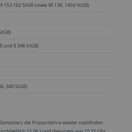
§§ 153-162 StGB sowie §§ 138, 145d StGB)
StGB)
B und § 348 StGB)
36, 340 StGB)
s Semesters die Präsenzlehre wieder stattfinden
nschließlich 15.06.) und dienstags von 10.15 Uhr