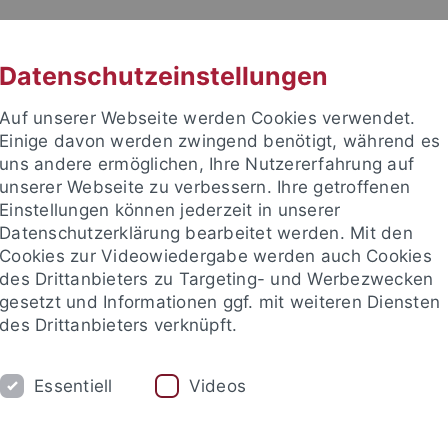
RACHE
UNI A-Z
KONTAKT
SUC
Datenschutzeinstellungen
Auf unserer Webseite werden Cookies verwendet.
Einige davon werden zwingend benötigt, während es
uns andere ermöglichen, Ihre Nutzererfahrung auf
unserer Webseite zu verbessern. Ihre getroffenen
Einstellungen können jederzeit in unserer
Datenschutzerklärung bearbeitet werden. Mit den
Cookies zur Videowiedergabe werden auch Cookies
des Drittanbieters zu Targeting- und Werbezwecken
gesetzt und Informationen ggf. mit weiteren Diensten
HUNG
LEHRSTÜHLE UND PERSONEN
E
des Drittanbieters verknüpft.
Essentiell
Videos
e Fakultät
...
Lehrstühle
Lehrstühle Strafrecht
Kinzig