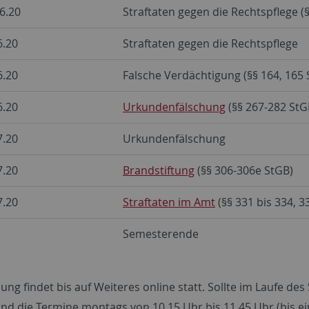
6.20
Straftaten gegen die Rechtspflege (
6.20
Straftaten gegen die Rechtspflege
6.20
Falsche Verdächtigung (§§ 164, 165 
6.20
Urkundenfälschung
(§§ 267-282 StG
7.20
Urkundenfälschung
7.20
Brandstiftung
(§§ 306-306e StGB)
7.20
Straftaten im Amt
(§§ 331 bis 334, 3
Semesterende
ung findet bis auf Weiteres online statt. Sollte im Laufe de
ind die Termine montags von 10.15 Uhr bis 11.45 Uhr (bis ei