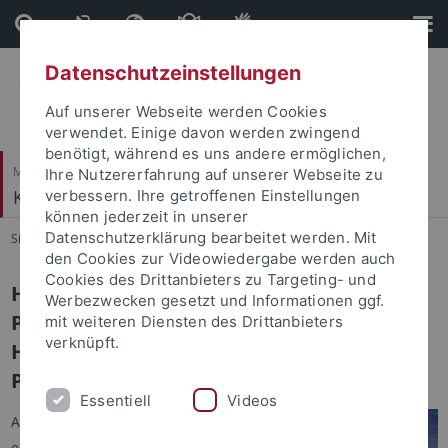
Direkt
Direkt
zum
zur
Inhalt
Fußleiste
Datenschutzeinstellungen
Auf unserer Webseite werden Cookies
verwendet. Einige davon werden zwingend
benötigt, während es uns andere ermöglichen,
Mathematisch-Naturwissenschaftliche Fakultät
Ihre Nutzererfahrung auf unserer Webseite zu
Klinische Psychologie und Psychotherapie
verbessern. Ihre getroffenen Einstellungen
können jederzeit in unserer
Datenschutzerklärung bearbeitet werden. Mit
Sie sind hier:
Startseite
...
Hochschulambulanz
den Cookies zur Videowiedergabe werden auch
Cookies des Drittanbieters zu Targeting- und
Herzlich Willkommen an der
Werbezwecken gesetzt und Informationen ggf.
Psychotherapeutischen
mit weiteren Diensten des Drittanbieters
verknüpft.
Hochschulambulanz des Fachbereichs
Psychologie
Essentiell
Videos
Auf den folgenden Seiten
erhalten Sie Informationen