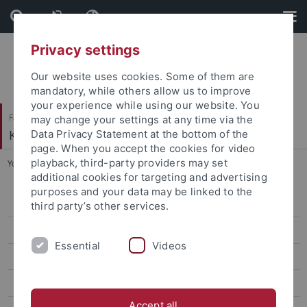
Skip
Skip
to
to
content
footer
Privacy settings
Our website uses cookies. Some of them are
mandatory, while others allow us to improve
your experience while using our website. You
Faculty of Humanities
may change your settings at any time via the
Korean Studies
Data Privacy Statement at the bottom of the
page. When you accept the cookies for video
playback, third-party providers may set
You are here:
Home
...
Aktuelles SS 2017
additional cookies for targeting and advertising
purposes and your data may be linked to the
Aktuelles WiSe 2025/26
third party’s other services.
News and Events - Summer Semester 2025
Essential
Videos
News and Events - Wintersemester 2024/25
News and Events - Summer semester 2024
Accept all