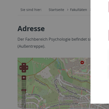
Sie sind hier:
Startseite
Fakultäten
Mathemati
Adresse
Der Fachbereich Psychologie befindet sich in der 
(Außentreppe).