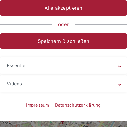
Alle akzeptieren
sch-Naturwissenschaftliche Fakultät
Fachbereiche
Psycholo
oder
Speichern & schließen
"Alten Frauenklinik" in der Schleichstraße 4, 72076 Tübingen
Essentiell
Videos
Impressum
Datenschutzerklärung