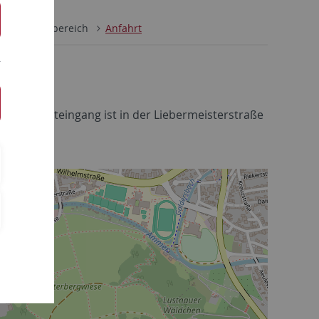
gie
Fachbereich
Anfahrt
. Der Haupteingang ist in der Liebermeisterstraße