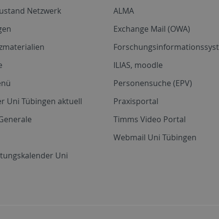
zustand Netzwerk
ALMA
gen
Exchange Mail (OWA)
zmaterialien
Forschungsinformationssyst
e
ILIAS, moodle
enü
Personensuche (EPV)
r Uni Tübingen aktuell
Praxisportal
Generale
Timms Video Portal
Webmail Uni Tübingen
ltungskalender Uni