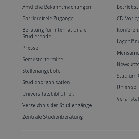
Amtliche Bekanntmachungen
Betriebs
Barrierefreie Zugänge
CD-Vorla
Beratung für internationale
Konferen
Studierende
Lageplän
Presse
Mensam
Semestertermine
Newslette
Stellenangebote
Studium 
Studienorganisation
Unishop
Universitätsbibliothek
Veransta
Verzeichnis der Studiengänge
Zentrale Studienberatung