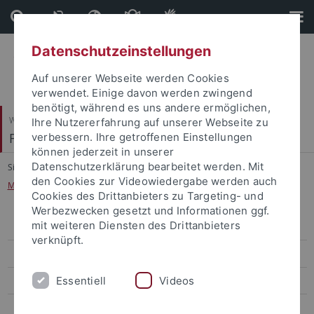
Direkt
Direkt
zum
zur
Inhalt
Fußleiste
Datenschutzeinstellungen
Auf unserer Webseite werden Cookies
verwendet. Einige davon werden zwingend
benötigt, während es uns andere ermöglichen,
Wirtschafts- und Sozialwissenschaftliche Fakultät
Ihre Nutzererfahrung auf unserer Webseite zu
Fachbereich Wirtschaftswissenschaft
verbessern. Ihre getroffenen Einstellungen
können jederzeit in unserer
Datenschutzerklärung bearbeitet werden. Mit
Sie sind hier:
Startseite
...
den Cookies zur Videowiedergabe werden auch
M.Sc. European Economics with Aix-Marseille
Cookies des Drittanbieters zu Targeting- und
Werbezwecken gesetzt und Informationen ggf.
mit weiteren Diensten des Drittanbieters
Bachelor
verknüpft.
Master
Essentiell
Videos
M.Sc. Accounting and Finance
M.Sc. Data Science in Business and Economics