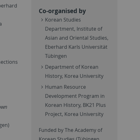
berhard
Co-organised by
Korean Studies
a
Department, Institute of
Asian and Oriental Studies,
Eberhard Karls Universität
Tübingen
nections
Department of Korean
History, Korea University
Human Resource
Development Program in
Korean History, BK21 Plus
down
Project, Korea University
gen)
Funded by The Academy of
Korean Studies (Tübingen