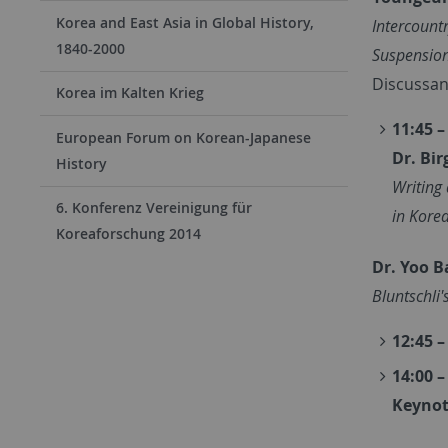
Korea and East Asia in Global History,
Intercount
1840-2000
Suspensio
Discussan
Korea im Kalten Krieg
11:45 
European Forum on Korean-Japanese
Dr. Bir
History
Writing 
6. Konferenz Vereinigung für
in Kore
Koreaforschung 2014
Dr. Yoo B
Bluntschli
12:45 
14:00 –
Keynote