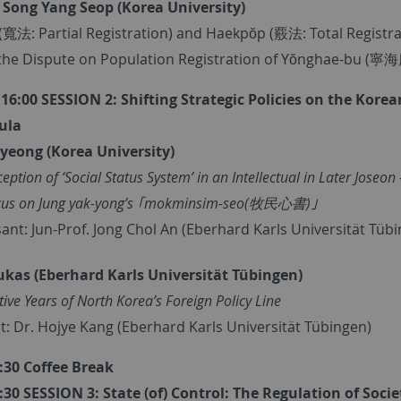
 Song Yang Seop (Korea University)
寬法: Partial Registration) and Haekpŏp (覈法: Total Registra
the Dispute on Population Registration of Yŏnghae-bu (寧海
 16:00 SESSION 2:
Shifting Strategic Policies on the Korea
ula
gyeong (Korea University)
eption of ‘Social Status System’ in an Intellectual in Later Joseon 
ocus on Jung yak-yong’s ｢mokminsim-seo(牧民心書)｣
ant: Jun-Prof. Jong Chol An (Eberhard Karls Universität Tüb
Jukas
(Eberhard Karls Universität Tübingen)
ive Years of North Korea’s Foreign Policy Line
t: Dr. Hojye Kang (Eberhard Karls Universität Tübingen)
6:30 Coffee Break
7:30 SESSION 3: State (of) Control: The Regulation of Socie