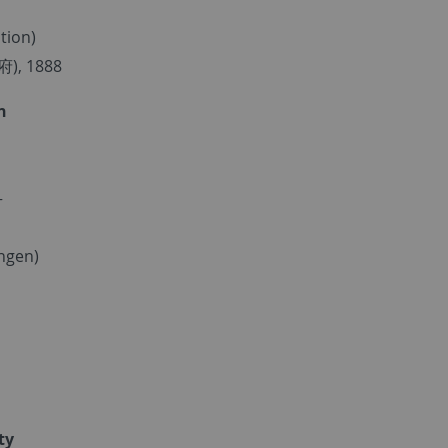
tion)
府), 1888
n
-
ingen)
ty