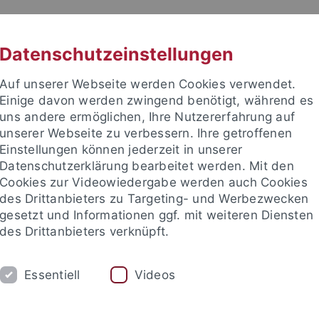
RACHE
UNI A-Z
KONTAKT
SUC
Datenschutzeinstellungen
Auf unserer Webseite werden Cookies verwendet.
Einige davon werden zwingend benötigt, während es
uns andere ermöglichen, Ihre Nutzererfahrung auf
unserer Webseite zu verbessern. Ihre getroffenen
Einstellungen können jederzeit in unserer
Datenschutzerklärung bearbeitet werden. Mit den
Cookies zur Videowiedergabe werden auch Cookies
des Drittanbieters zu Targeting- und Werbezwecken
gesetzt und Informationen ggf. mit weiteren Diensten
des Drittanbieters verknüpft.
M
STUDIUM
CKS
TUCKU
Essentiell
Videos
ichte
Asian German Studies
Transnational Gwangju
CI