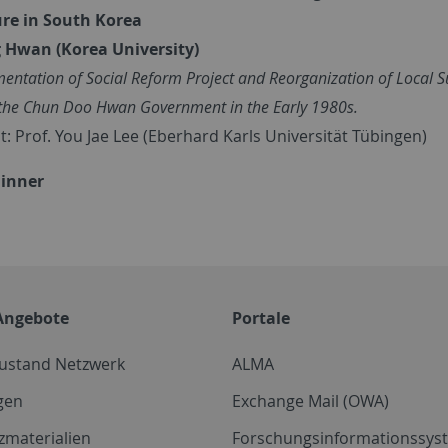
re in South Korea
g Hwan
(Korea University)
entation of Social Reform Project and Reorganization of Local S
the Chun Doo Hwan Government in the Early 1980s.
: Prof. You Jae Lee (Eberhard Karls Universität Tübingen)
Dinner
Angebote
Portale
zustand Netzwerk
ALMA
gen
Exchange Mail (OWA)
zmaterialien
Forschungsinformationssyst