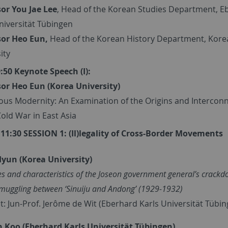
sor You Jae Lee
, Head of the Korean Studies Department, E
niversität Tübingen
sor Heo Eun,
Head of the Korean History Department, Kore
ity
9:50 Keynote Speech (I):
sor Heo Eun (Korea University)
ous Modernity: An Examination of the Origins and Intercon
Cold War in East Asia
 11:30 SESSION 1: (Il)legality of Cross-Border Movements
Hyun (
Korea University)
s and characteristics of the Joseon government general’s crack
smuggling between ‘Sinuiju and Andong’ (1929-1932)
: Jun-Prof. Jerôme de Wit (Eberhard Karls Universität Tübin
Koo (Eberhard Karls Universität Tübingen)