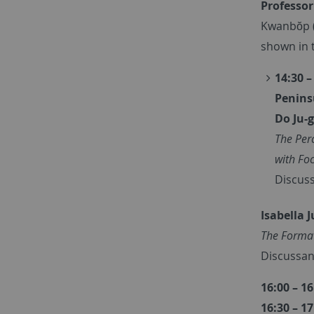
Professor
Kwanbŏp (
shown in 
14:30 –
Penins
Do Ju-
The
Perc
with F
Discuss
Isabella 
The Format
Discussan
16:00 – 1
16:30 – 1