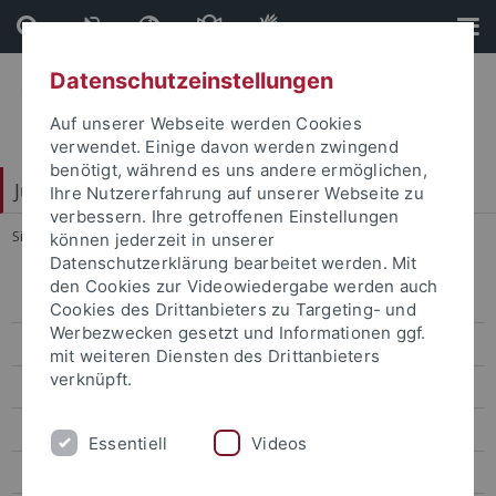
Direkt
Direkt
zum
zur
Inhalt
Fußleiste
Datenschutzeinstellungen
Auf unserer Webseite werden Cookies
verwendet. Einige davon werden zwingend
benötigt, während es uns andere ermöglichen,
Juristische Fakultät
Ihre Nutzererfahrung auf unserer Webseite zu
verbessern. Ihre getroffenen Einstellungen
Sie sind hier:
Startseite
...
Evaluationsergebnisse
können jederzeit in unserer
Datenschutzerklärung bearbeitet werden. Mit
den Cookies zur Videowiedergabe werden auch
Lehrstühle Bürgerliches Recht
Cookies des Drittanbieters zu Targeting- und
Werbezwecken gesetzt und Informationen ggf.
Lehrstühle Öffentliches Recht
mit weiteren Diensten des Drittanbieters
verknüpft.
Lehrstühle Strafrecht
Eisele
Essentiell
Videos
Mitarbeiter