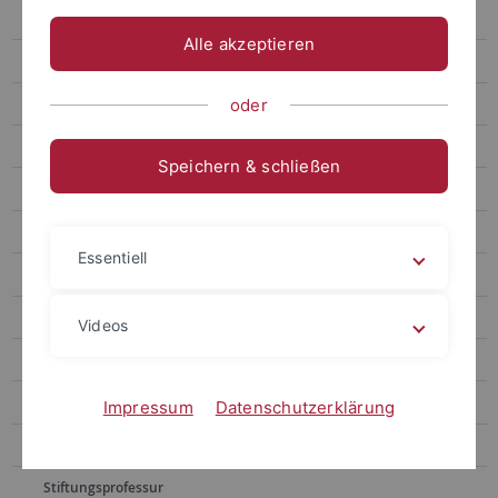
Lehrveranstaltungen
Alle akzeptieren
Evaluationsergebnisse
Promotion
oder
Presse/Medien
Speichern & schließen
Fotogalerie
Deutsch-iberoamerikanische Strafrechtsgruppe
Essentiell
ZStW
Kinder-Uni
Videos
Hecker
Heinrich
Impressum
Datenschutzerklärung
Kinzig
Stiftungsprofessur