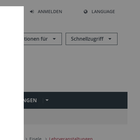
HEN
ANMELDEN
LANGUAGE
Informationen für
Schnellzugriff
INRICHTUNGEN
 Strafrecht
Eisele
Lehrveranstaltungen