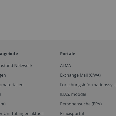
Angebote
Portale
zustand Netzwerk
ALMA
gen
Exchange Mail (OWA)
zmaterialien
Forschungsinformationssyst
e
ILIAS, moodle
enü
Personensuche (EPV)
r Uni Tübingen aktuell
Praxisportal