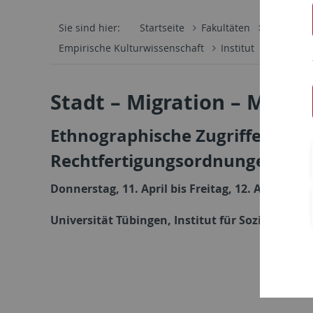
Sie sind hier:
Startseite
Fakultäten
Wirtschaf
Empirische Kulturwissenschaft
Institut
Veransta
Stadt – Migration – Moral
Ethnographische Zugriffe auf l
Rechtfertigungsordnungen
Donnerstag, 11. April bis Freitag, 12. April 2019
Universität Tübingen, Institut für Soziologie /