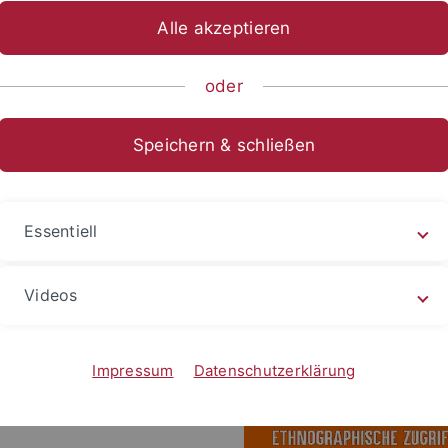
Alle akzeptieren
ts- und Sozialwissenschaftliche Fakultät
Fächer
Fachbereich 
ltungen
oder
Speichern & schließen
okale
Essentiell
Videos
 Ludwig-Uhland-Institut
Impressum
Datenschutzerklärung