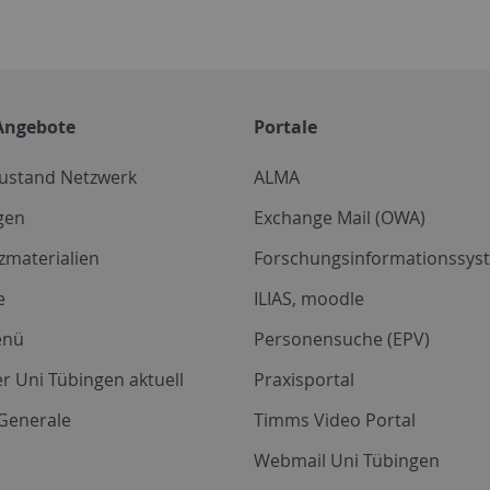
Angebote
Portale
zustand Netzwerk
ALMA
gen
Exchange Mail (OWA)
zmaterialien
Forschungsinformationssyst
e
ILIAS, moodle
enü
Personensuche (EPV)
r Uni Tübingen aktuell
Praxisportal
Generale
Timms Video Portal
Webmail Uni Tübingen