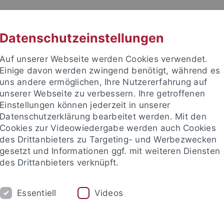
RACHE
UNI A-Z
KONTAKT
SUC
Datenschutzeinstellungen
Auf unserer Webseite werden Cookies verwendet.
Einige davon werden zwingend benötigt, während es
uns andere ermöglichen, Ihre Nutzererfahrung auf
unserer Webseite zu verbessern. Ihre getroffenen
Einstellungen können jederzeit in unserer
e Fakultät
Datenschutzerklärung bearbeitet werden. Mit den
für Empirische Kulturwissensc
Cookies zur Videowiedergabe werden auch Cookies
des Drittanbieters zu Targeting- und Werbezwecken
gesetzt und Informationen ggf. mit weiteren Diensten
des Drittanbieters verknüpft.
DIUM
AKTUELLES
Essentiell
Videos
Alumni
Veranstaltungen
Ausstellungen
LUI-Podcast