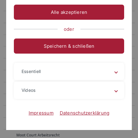
Gebauer
Alle akzeptieren
Huber
Laukemann
oder
Osterloh-Konrad
Speichern & schließen
Picker
Arbeitsrechtstag
Essentiell
Aktuelles
Zur Person
Videos
Lehrstuhlteam
Forschung
Impressum
Datenschutzerklärung
Lehre
Moot Court Arbeitsrecht