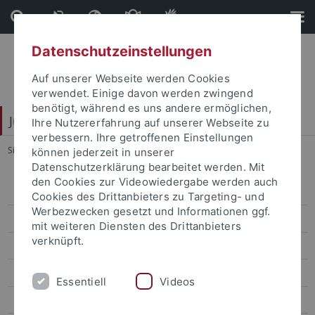
Direkt
Direkt
zum
zur
Inhalt
Fußleiste
Datenschutzeinstellungen
Auf unserer Webseite werden Cookies
verwendet. Einige davon werden zwingend
benötigt, während es uns andere ermöglichen,
Juristische Fakultät
Ihre Nutzererfahrung auf unserer Webseite zu
verbessern. Ihre getroffenen Einstellungen
Sie sind hier:
Startseite
...
Picker
können jederzeit in unserer
Datenschutzerklärung bearbeitet werden. Mit
den Cookies zur Videowiedergabe werden auch
Lehrstühle Bürgerliches Recht
Cookies des Drittanbieters zu Targeting- und
Werbezwecken gesetzt und Informationen ggf.
Binder
mit weiteren Diensten des Drittanbieters
verknüpft.
Dusil
Finkenauer
Essentiell
Videos
Forster