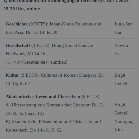
3) MA Infoabend für Studiengangsinteressierte, 30.11.2022,
18-20 Uhr, online
Geschichte
(9 ECTS): Japan-Korea Relations and
Jung-Sun
East Asia, Do 12-14, R. 30
Han
Gesellschaft
(3 ECTS): Doing Social Science
Yewon
Fieldwork, Mi 14-16,
Lee
HS H404/Geographie (Hauptbau)
Kultur
(9 ECTS): Cultures of Korean Diaspora, Di
Birgit
14-16, R. 62
Geipel
Akademisches Lesen und Übersetzen
(6 ECTS):
Birgit
A) Übersetzung von Koreanischer Literatur, Di 12-
Geipel
14, R. 42 (max. 12)
Yoonjung
B) Akademische Präsentation und Diskussion auf
Kim
Koreanisch, Do 14-16,
R. 62