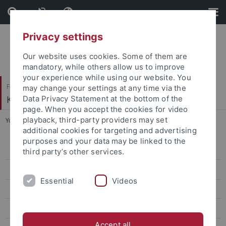
Skip
Skip
to
to
content
footer
Privacy settings
Our website uses cookies. Some of them are
mandatory, while others allow us to improve
your experience while using our website. You
Faculty of Humanities
may change your settings at any time via the
Korean Studies
Data Privacy Statement at the bottom of the
page. When you accept the cookies for video
playback, third-party providers may set
You are here:
Home
...
Lehre Master WS 2022/23
additional cookies for targeting and advertising
purposes and your data may be linked to the
Lehre Master SoSe26
third party’s other services.
Lehre Bachelor SoSe26
Essential
Videos
Lehre Bachelor WiSe 2025/26
Lehre Master WiSe 2025/26
Accept all