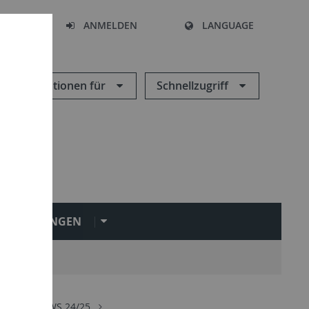
HEN
ANMELDEN
LANGUAGE
Informationen für
Schnellzugriff
INRICHTUNGEN
ltungen
WS 24/25