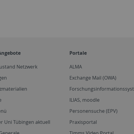
Angebote
Portale
zustand Netzwerk
ALMA
gen
Exchange Mail (OWA)
zmaterialien
Forschungsinformationssyst
e
ILIAS, moodle
enü
Personensuche (EPV)
r Uni Tübingen aktuell
Praxisportal
Generale
Timms Video Portal