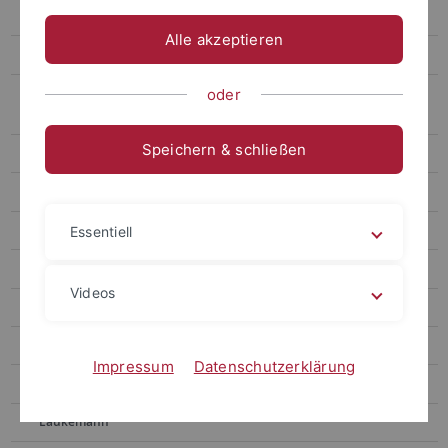
Forschung und Publikationen
Alle akzeptieren
Promotion
Seminar zum allgemeinen Zivil- und Verbraucherrecht in
oder
Kooperation mit Griechenland
Speichern & schließen
Tübingen Chapel Hill Law Program
Ehemalige Mitarbeiter und Mitarbeiterinnnen
Dusil
Essentiell
Finkenauer
Videos
Forster
Gebauer
Impressum
Datenschutzerklärung
Huber
Laukemann