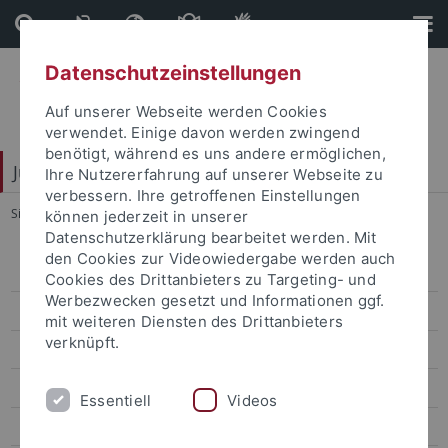
Direkt
Direkt
zum
zur
Inhalt
Fußleiste
Datenschutzeinstellungen
Auf unserer Webseite werden Cookies
verwendet. Einige davon werden zwingend
benötigt, während es uns andere ermöglichen,
Juristische Fakultät
Ihre Nutzererfahrung auf unserer Webseite zu
verbessern. Ihre getroffenen Einstellungen
Sie sind hier:
Startseite
...
Aktuelles
können jederzeit in unserer
Datenschutzerklärung bearbeitet werden. Mit
den Cookies zur Videowiedergabe werden auch
Lehrstühle Bürgerliches Recht
Cookies des Drittanbieters zu Targeting- und
Werbezwecken gesetzt und Informationen ggf.
Binder
mit weiteren Diensten des Drittanbieters
verknüpft.
Aktuelles
Lehrveranstaltungen
Essentiell
Videos
Mitarbeiter und Mitarbeiterinnen