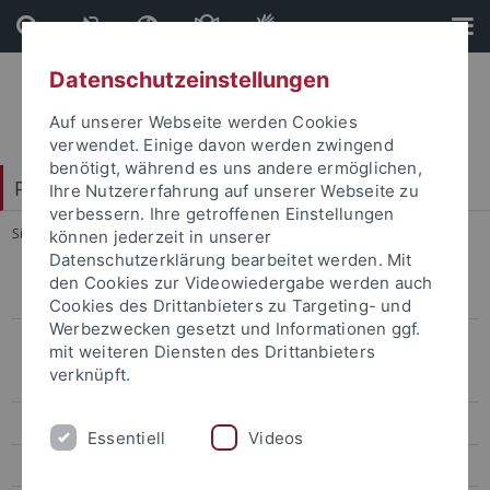
Direkt
Direkt
zum
zur
Inhalt
Fußleiste
Datenschutzeinstellungen
Auf unserer Webseite werden Cookies
verwendet. Einige davon werden zwingend
benötigt, während es uns andere ermöglichen,
Philosophische Fakultät
Ihre Nutzererfahrung auf unserer Webseite zu
verbessern. Ihre getroffenen Einstellungen
Sie sind hier:
Startseite
...
Mitarbeiter
können jederzeit in unserer
Datenschutzerklärung bearbeitet werden. Mit
den Cookies zur Videowiedergabe werden auch
Studienabschlüsse
Cookies des Drittanbieters zu Targeting- und
Werbezwecken gesetzt und Informationen ggf.
Masterprofile
mit weiteren Diensten des Drittanbieters
verknüpft.
Masterprofil Museum & Sammlungen
Masterprofil Digital Humanities
Essentiell
Videos
Mitarbeiter