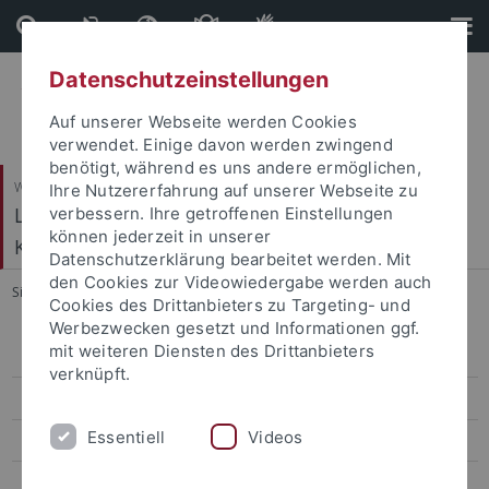
Direkt
Direkt
zum
zur
Inhalt
Fußleiste
Datenschutzeinstellungen
Auf unserer Webseite werden Cookies
verwendet. Einige davon werden zwingend
benötigt, während es uns andere ermöglichen,
Wirtschafts- und Sozialwissenschaftliche Fakultät
Ihre Nutzererfahrung auf unserer Webseite zu
Ludwig-Uhland-Institut für Empirische
verbessern. Ihre getroffenen Einstellungen
können jederzeit in unserer
Kulturwissenschaft
Datenschutzerklärung bearbeitet werden. Mit
den Cookies zur Videowiedergabe werden auch
Sie sind hier:
Startseite
...
Projekte
Cookies des Drittanbieters zu Targeting- und
Werbezwecken gesetzt und Informationen ggf.
mit weiteren Diensten des Drittanbieters
Professor*innen
verknüpft.
Christoph Bareither
Essentiell
Videos
Reinhard Johler
Monique Scheer