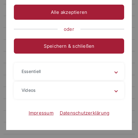
Projekte
Alle akzeptieren
Publikationen
oder
Lehrveranstaltungen
Vorträge & Wissenschaftskommunikation
Speichern & schließen
Veranstaltungen & Ausstellungen
Thomas Thiemeyer
Essentiell
Wiss. Mitarbeiter*innen
Videos
Projektmitarbeiter*innen
Honorarprofessuren und PD
Impressum
Datenschutzerklärung
Gastwissenschaftler*innen
Emeriti