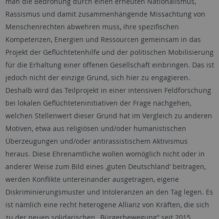
man die Bedrohung durch einen erneuten Nationalismus,
Rassismus und damit zusammenhängende Missachtung von
Menschenrechten abwehren muss, ihre spezifischen
Kompetenzen, Energien und Ressourcen gemeinsam in das
Projekt der Geflüchtetenhilfe und der politischen Mobilisierung
für die Erhaltung einer offenen Gesellschaft einbringen. Das ist
jedoch nicht der einzige Grund, sich hier zu engagieren.
Deshalb wird das Teilprojekt in einer intensiven Feldforschung
bei lokalen Geflüchteteninitiativen der Frage nachgehen,
welchen Stellenwert dieser Grund hat im Vergleich zu anderen
Motiven, etwa aus religiösen und/oder humanistischen
Überzeugungen und/oder antirassistischem Aktivismus
heraus. Diese Ehrenamtliche wollen womöglich nicht oder in
anderer Weise zum Bild eines ‚guten Deutschland‘ beitragen,
werden Konflikte untereinander ausgetragen, eigene
Diskriminierungsmuster und Intoleranzen an den Tag legen. Es
ist nämlich eine recht heterogene Allianz von Kräften, die sich
zu der neuen solidarischen „Bürgerbewegung“ seit 2015