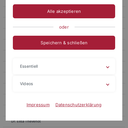
Prof. Dr. Barbara Stauber
Alle akzeptieren
Abteilungsassistenz
Katharina Baur
oder
Dr. Christiane Bomert
Speichern & schließen
Lena Golomb
Dr. Eva Maria Lohner
Essentiell
Dr. Gabriele Müller
Dr. Deborah Nägler
Videos
Marie-Theres Pooch
Veronika Rosenberger
Impressum
Datenschutzerklärung
Anika Schwenk
Dr. Elisa Thevenot