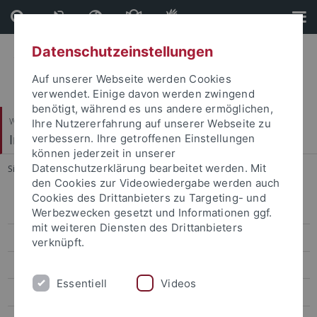
Direkt
Direkt
zum
zur
Inhalt
Fußleiste
Datenschutzeinstellungen
Auf unserer Webseite werden Cookies
verwendet. Einige davon werden zwingend
benötigt, während es uns andere ermöglichen,
Wirtschafts- und Sozialwissenschaftliche Fakultät
Ihre Nutzererfahrung auf unserer Webseite zu
Institut für Erziehungswissenschaft
verbessern. Ihre getroffenen Einstellungen
können jederzeit in unserer
Datenschutzerklärung bearbeitet werden. Mit
Sie sind hier:
Startseite
...
Anika Schwenk
den Cookies zur Videowiedergabe werden auch
Cookies des Drittanbieters zu Targeting- und
Personal
Werbezwecken gesetzt und Informationen ggf.
mit weiteren Diensten des Drittanbieters
Prof. Dr. Petra Bauer
verknüpft.
Jun.-Prof. Dr. Yağmur Mengilli
Essentiell
Videos
Prof. Dr. Sascha Neumann