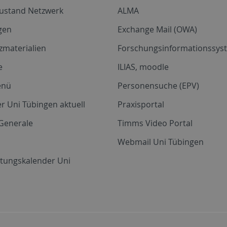
zustand Netzwerk
ALMA
gen
Exchange Mail (OWA)
zmaterialien
Forschungsinformationssyst
e
ILIAS, moodle
enü
Personensuche (EPV)
r Uni Tübingen aktuell
Praxisportal
Generale
Timms Video Portal
Webmail Uni Tübingen
ltungskalender Uni