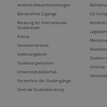
Amtliche Bekanntmachungen
Betriebs
Barrierefreie Zugänge
CD-Vorla
Beratung für internationale
Konferen
Studierende
Lageplän
Presse
Mensam
Semestertermine
Newslette
Stellenangebote
Studium 
Studienorganisation
Unishop
Universitätsbibliothek
Veransta
Verzeichnis der Studiengänge
Zentrale Studienberatung