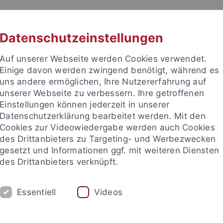
RACHE
UNI A-Z
KONTAKT
SUC
Datenschutzeinstellungen
Auf unserer Webseite werden Cookies verwendet.
Einige davon werden zwingend benötigt, während es
uns andere ermöglichen, Ihre Nutzererfahrung auf
unserer Webseite zu verbessern. Ihre getroffenen
issenschaftliche Fakultät
Einstellungen können jederzeit in unserer
Datenschutzerklärung bearbeitet werden. Mit den
Cookies zur Videowiedergabe werden auch Cookies
des Drittanbieters zu Targeting- und Werbezwecken
gesetzt und Informationen ggf. mit weiteren Diensten
UNG
FAKULTÄT
INTERNATIONAL
des Drittanbieters verknüpft.
haftswissenschaft
Interfakultäre Institute
Essentiell
Videos
ts- und Sozialwissenschaftliche Fakultät
Fächer