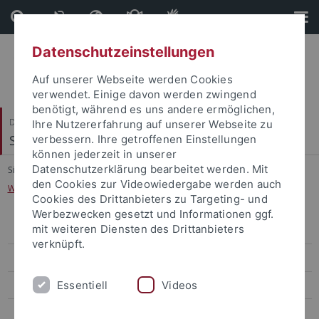
Direkt
Direkt
zum
zur
Inhalt
Fußleiste
Datenschutzeinstellungen
Auf unserer Webseite werden Cookies
verwendet. Einige davon werden zwingend
benötigt, während es uns andere ermöglichen,
Dezernat IV
Ihre Nutzererfahrung auf unserer Webseite zu
Studierende
verbessern. Ihre getroffenen Einstellungen
können jederzeit in unserer
Datenschutzerklärung bearbeitet werden. Mit
Sie sind hier:
Startseite
...
den Cookies zur Videowiedergabe werden auch
Wirtschafts- und Sozialwissenschaftliche Fächer und Theologien
Cookies des Drittanbieters zu Targeting- und
Werbezwecken gesetzt und Informationen ggf.
mit weiteren Diensten des Drittanbieters
Studierenden Service Point (SSP)
verknüpft.
Studierendenabteilung
Essentiell
Videos
Zulassung internationaler Studierender
Zentrales Prüfungsamt