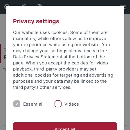
Skip
Skip
to
to
content
footer
Privacy settings
Our website uses cookies. Some of them are
mandatory, while others allow us to improve
your experience while using our website. You
Dezernat VI
may change your settings at any time via the
Personal und Innere Dienste
Data Privacy Statement at the bottom of the
page. When you accept the cookies for video
playback, third-party providers may set
You are here:
Startseite
...
Informationen für Beschäftigte
additional cookies for targeting and advertising
purposes and your data may be linked to the
Mitteilungen
third party’s other services.
Innere Dienste und Organisation
Essential
Videos
Personalabteilung
Personalentwicklung
Accept all