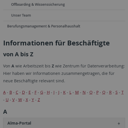
Offboarding & Wissenssicherung
Unser Team
Berufungsmanagement & Personalhaushalt
Informationen für Beschäftigte
von A bis Z
Von
A
wie Arbeitszeit bis
Z
wie Zentrum für Datenverarbeitung:
Hier haben wir Informationen zusammengetragen, die für
neue Beschäftigte relevant sind.
A
-
B
-
C
-
D
-
E
-
F
-
G
-
H
-
I
-
J
-
K
-
L
-
M
-
N
-
O
-
P
-
Q
-
R
-
S
-
T
-
U
-
V
-
W
-
X
-
Y
-
Z
A
Alma-Portal