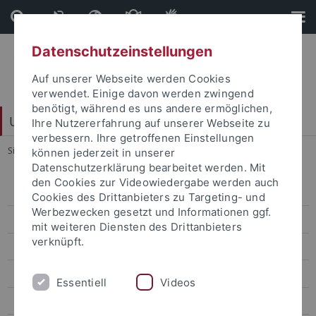
Direkt
Direkt
zum
zur
Inhalt
Fußleiste
Datenschutzeinstellungen
Auf unserer Webseite werden Cookies
verwendet. Einige davon werden zwingend
benötigt, während es uns andere ermöglichen,
Universitätsbibliothek
Ihre Nutzererfahrung auf unserer Webseite zu
verbessern. Ihre getroffenen Einstellungen
Sie sind hier:
Startseite
...
Medienwissenschaft
können jederzeit in unserer
Datenschutzerklärung bearbeitet werden. Mit
den Cookies zur Videowiedergabe werden auch
Fachgebiete
Cookies des Drittanbieters zu Targeting- und
Werbezwecken gesetzt und Informationen ggf.
Ägyptologie
mit weiteren Diensten des Drittanbieters
verknüpft.
Allgemeine Rhetorik
Allgemeine u. vergleichende Literaturwissenschaft
Essentiell
Videos
Allgemeine u. vergleichende Sprachwissenschaft