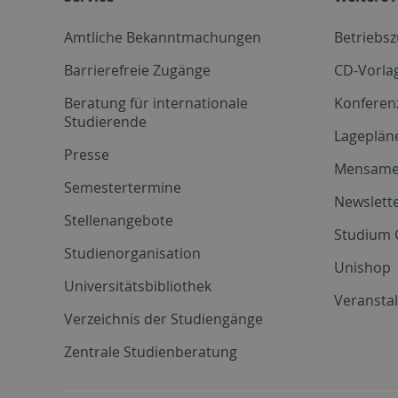
Amtliche Bekanntmachungen
Betriebs
Barrierefreie Zugänge
CD-Vorla
Beratung für internationale
Konferen
Studierende
Lageplän
Presse
Mensam
Semestertermine
Newslette
Stellenangebote
Studium 
Studienorganisation
Unishop
Universitätsbibliothek
Veransta
Verzeichnis der Studiengänge
Zentrale Studienberatung