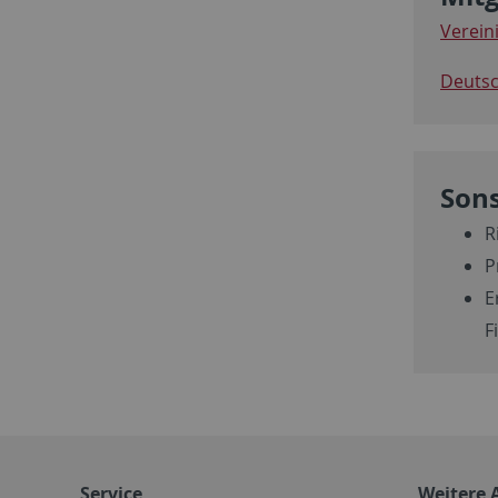
Verein
Deutsc
Sons
R
P
E
F
Service
Weitere 