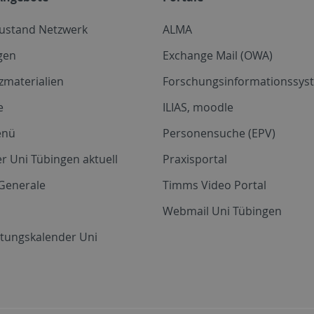
zustand Netzwerk
ALMA
gen
Exchange Mail (OWA)
zmaterialien
Forschungsinformationssyst
e
ILIAS, moodle
enü
Personensuche (EPV)
r Uni Tübingen aktuell
Praxisportal
Generale
Timms Video Portal
Webmail Uni Tübingen
ltungskalender Uni