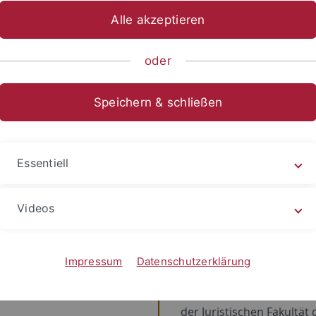
Alle akzeptieren
nslauf
oder
seit 2024
Prodekan
Speichern & schließen
der Juristischen Fakultät
seit 2023
Mitglied der Ethikk
Essentiell
der Medizinischen Fakult
Videos
2022-2024
Studiendekan
der Juristischen Fakultät
Impressum
Datenschutzerklärung
seit 2019
Direktor des Institut
der Juristischen Fakultät