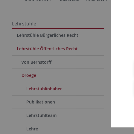
Lebe
Lehrstühle
Lehrstühle Bürgerliches Recht
Lehrstühle Öffentliches Recht
von Bernstorff
Droege
Lehrstuhlinhaber
Publikationen
Lehrstuhlteam
Lehre