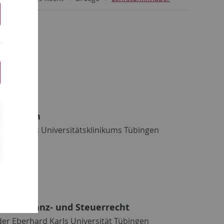
ommission
ät und des Universitätsklinikums Tübingen
s für Finanz- und Steuerrecht
 der Eberhard Karls Universität Tübingen