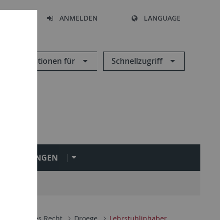
HEN
ANMELDEN
LANGUAGE
Informationen für
Schnellzugriff
INRICHTUNGEN
 Öffentliches Recht
Droege
Lehrstuhlinhaber