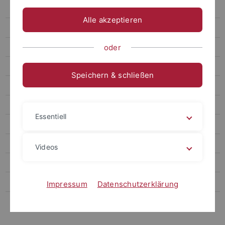
Das Team
Alle akzeptieren
Bewerbung
Studienplan
oder
Termine
Speichern & schließen
Moot Courts
Schwerpunktbereiche
Essentiell
Examensvorbereitung
Besser Lernen
Videos
Nebenfachstudium
Lehrveranstaltungen
Impressum
Datenschutzerklärung
Praktische Studienzeit