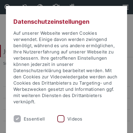
Direkt
Direkt
zum
zur
Inhalt
Fußleiste
Datenschutzeinstellungen
Auf unserer Webseite werden Cookies
verwendet. Einige davon werden zwingend
benötigt, während es uns andere ermöglichen,
Juristische Fakultät
Ihre Nutzererfahrung auf unserer Webseite zu
verbessern. Ihre getroffenen Einstellungen
Sie sind hier:
Startseite
...
Recht und Rhetorik
können jederzeit in unserer
Datenschutzerklärung bearbeitet werden. Mit
den Cookies zur Videowiedergabe werden auch
Lehre
Cookies des Drittanbieters zu Targeting- und
Werbezwecken gesetzt und Informationen ggf.
Zertifikatsstudien
mit weiteren Diensten des Drittanbieters
verknüpft.
Recht-Ethik-Wirtschaft
Recht und Rhetorik
Essentiell
Videos
Exkursionen