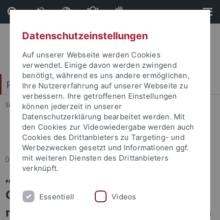
Direkt
Direkt
zum
zur
Inhalt
Fußleiste
Datenschutzeinstellungen
Auf unserer Webseite werden Cookies
verwendet. Einige davon werden zwingend
benötigt, während es uns andere ermöglichen,
Philosophische Fakultät
Ihre Nutzererfahrung auf unserer Webseite zu
verbessern. Ihre getroffenen Einstellungen
Sie sind hier:
Startseite
...
Fakultät
können jederzeit in unserer
Datenschutzerklärung bearbeitet werden. Mit
den Cookies zur Videowiedergabe werden auch
Nachrichtenarchiv
Cookies des Drittanbieters zu Targeting- und
Werbezwecken gesetzt und Informationen ggf.
mit weiteren Diensten des Drittanbieters
08.11.2025
verknüpft.
„Common Ground: Kognition –
Grammatik – Kommunikation“ -
Essentiell
Videos
neuer Sonderforschungsbereich im