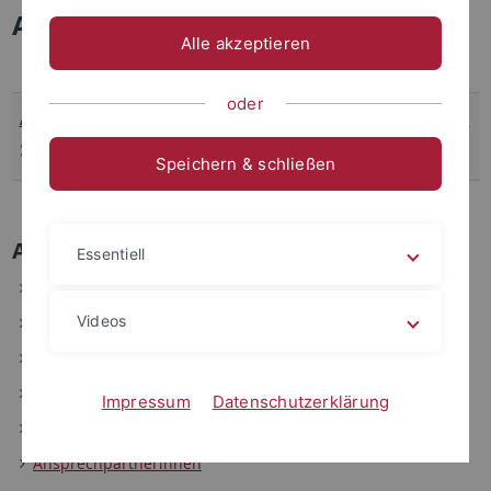
A - Z
Alle akzeptieren
oder
A
:
B
:
C
:
D
:
E
:
F
:
G
:
H
:
I/J
:
K
:
L
:
M
:
N
:
O
:
P
:
R
:
S
:
T
:
U
:
V
:
W
:
Z
Speichern & schließen
A
Essentiell
Access-Points
Videos
Alphabetischer Katalog
Anfahrt
Anschaffungsvorschlag
Impressum
Datenschutzerklärung
Anschrift
Ansprechpartnerinnen