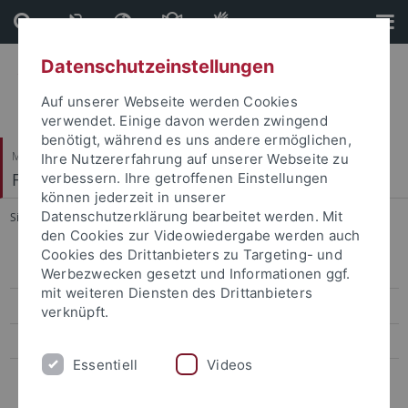
Direkt
Direkt
zum
zur
Inhalt
Fußleiste
Datenschutzeinstellungen
Auf unserer Webseite werden Cookies
verwendet. Einige davon werden zwingend
benötigt, während es uns andere ermöglichen,
Mathematisch-Naturwissenschaftliche Fakultät
Ihre Nutzererfahrung auf unserer Webseite zu
Fachbibliothek Mathematik und Physik
verbessern. Ihre getroffenen Einstellungen
können jederzeit in unserer
Datenschutzerklärung bearbeitet werden. Mit
Sie sind hier:
Startseite
...
A - Z
den Cookies zur Videowiedergabe werden auch
Cookies des Drittanbieters zu Targeting- und
Allgemeine Informationen
Werbezwecken gesetzt und Informationen ggf.
mit weiteren Diensten des Drittanbieters
Literatursuche
verknüpft.
Informationskompetenz
Essentiell
Videos
A - Z