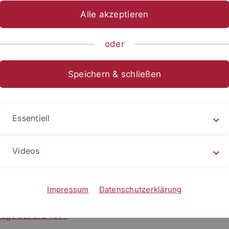
Alle akzeptieren
ische Fakultät
...
Deutsches Seminar
Abteilungen
Neuer
oder
Speichern & schließen
 deutsche Literatur im europäischen Kontext vom 16. bis zu
tik und Ästhetik, der Kultur- und Ideengeschichte sowie de
Essentiell
Videos
Andere Ästhetik
Impressum
Datenschutzerklärung
tion zum SFB 1391
page des SFB 1391