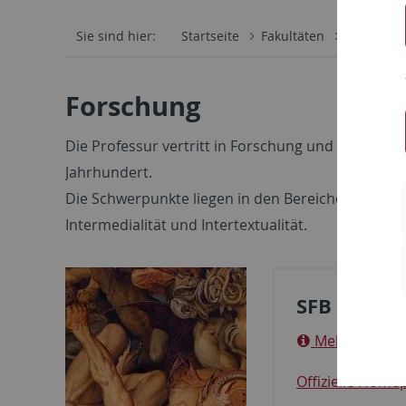
Sie sind hier:
Startseite
Fakultäten
Philosoph
Forschung
Die Professur vertritt in Forschung und Lehre die
Jahrhundert.
Die Schwerpunkte liegen in den Bereichen der Poe
Intermedialität und Intertextualität.
SFB 1391: 
Mehr Informa
Offizielle Home