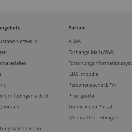
Angebote
Portale
zustand Netzwerk
ALMA
gen
Exchange Mail (OWA)
zmaterialien
Forschungsinformationssyst
e
ILIAS, moodle
enü
Personensuche (EPV)
r Uni Tübingen aktuell
Praxisportal
Generale
Timms Video Portal
Webmail Uni Tübingen
ltungskalender Uni