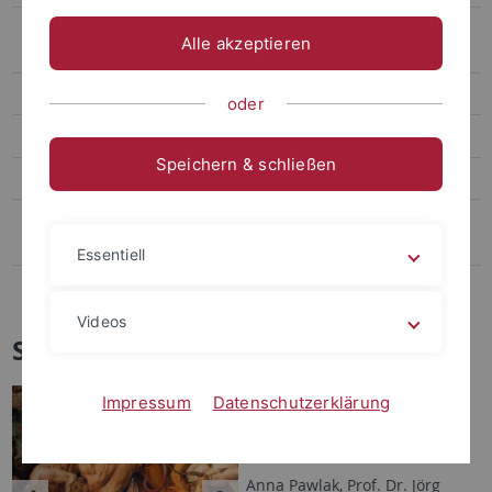
DFG-Projekt Hybrid-Edition der deutschsprachigen Werke des Martin
Alle akzeptieren
Opitz
DFG-Projekt “Allen Kunstliebenden zu Nutzen”
oder
Artes Zeitschrift für Literatur und Künste der frühmodernen Welt
Speichern & schließen
Poesis Schriften zu Literatur und den Künsten der Frühmoderne
Literaturstraße - Chinesisch-deutsche Zeitschrift für Sprach- und
Literaturwissenschaft
Essentiell
Dissertationsprojekte
Videos
SFB 1391 Andere Ästhetik
Sprecherin: Prof. Dr. Annette
Impressum
Datenschutzerklärung
Gerok-Reiter
Stellvertreter:innen: Prof. Dr.
Anna Pawlak, Prof. Dr. Jörg