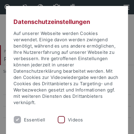
Direkt
Direkt
zum
zur
Inhalt
Fußleiste
Datenschutzeinstellungen
Auf unserer Webseite werden Cookies
verwendet. Einige davon werden zwingend
benötigt, während es uns andere ermöglichen,
Philosophische Fakultät
Ihre Nutzererfahrung auf unserer Webseite zu
Prof. Dr. Jörg Robert
verbessern. Ihre getroffenen Einstellungen
können jederzeit in unserer
Datenschutzerklärung bearbeitet werden. Mit
Sie sind hier:
Startseite
...
SFB 1391 Andere Ästhetik
den Cookies zur Videowiedergabe werden auch
Cookies des Drittanbieters zu Targeting- und
SFB 1391 Andere Ästhetik
Werbezwecken gesetzt und Informationen ggf.
mit weiteren Diensten des Drittanbieters
A03: Reine Sprache, guter Ton
verknüpft.
C06: Transformationen dämonischer Illusion
Essentiell
Videos
VL17: Literaturwissenschaftliches Verfasserlexikon 17. Jahrhundert
(DFG)