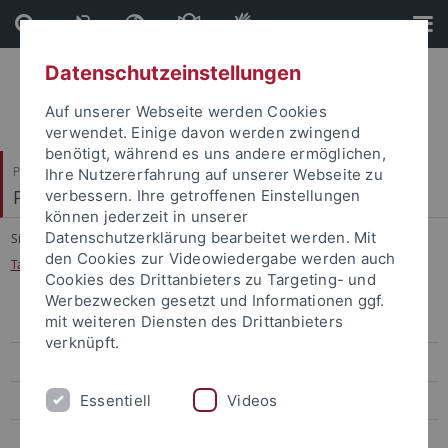
Direkt
Direkt
zum
zur
Inhalt
Fußleiste
Datenschutzeinstellungen
Auf unserer Webseite werden Cookies
verwendet. Einige davon werden zwingend
benötigt, während es uns andere ermöglichen,
Philosophische Fakultät
Ihre Nutzererfahrung auf unserer Webseite zu
Prof. Dr. Jörg Robert
verbessern. Ihre getroffenen Einstellungen
können jederzeit in unserer
Datenschutzerklärung bearbeitet werden. Mit
Sie sind hier:
Startseite
...
den Cookies zur Videowiedergabe werden auch
Tagung Lessings Hamburgische Dramaturgie
Cookies des Drittanbieters zu Targeting- und
Werbezwecken gesetzt und Informationen ggf.
mit weiteren Diensten des Drittanbieters
Trilaterale Forschungskonferenzen: Freiheit der Kunst
verknüpft.
4. EdiKo Workshop
Essentiell
Videos
Workshop Deutsch-Italienischer Kulturtransfer
Tagung Traum, Halluzination, Phantasmagorie