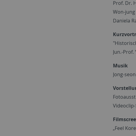
Prof. Dr.
Won-jung 
Daniela Ra
Kurzvort
"Historis
Jun.-Prof.
Musik
Jong-seon
Vorstellu
Fotoausst
Videoclip
Filmscre
„Feel Kore