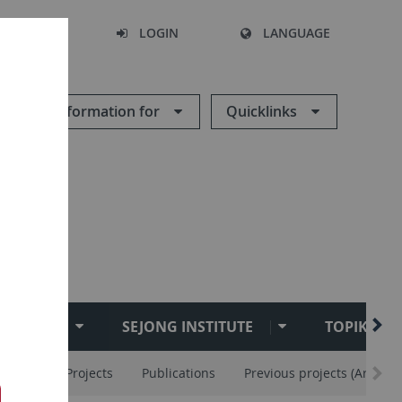
SEARCH
LOGIN
LANGUAGE
Information for
Quicklinks
TUCKU
SEJONG INSTITUTE
TOPIK TES
IS
PhD Projects
Publications
Previous projects (Archive