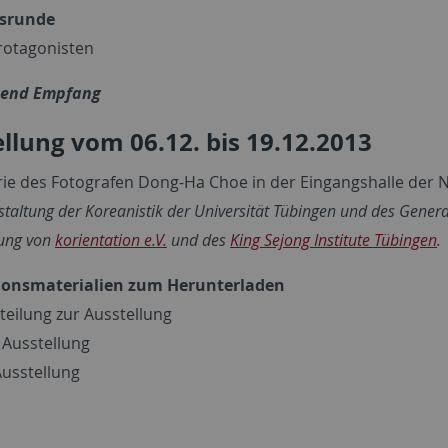
srunde
rotagonisten
ßend Empfang
llung vom 06.12. bis 19.12.2013
rie des Fotografen Dong-Ha Choe in der Eingangshalle der 
staltung der Koreanistik der Universität Tübingen und des Genera
zung von
korientation e.V.
und des
King Sejong Institute Tübingen
.
ionsmaterialien zum Herunterladen
teilung zur Ausstellung
 Ausstellung
Ausstellung