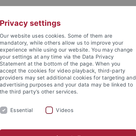
UNI A-Z
CONTACT
Privacy settings
Our website uses cookies. Some of them are
mandatory, while others allow us to improve your
experience while using our website. You may change
your settings at any time via the Data Privacy
Statement at the bottom of the page. When you
accept the cookies for video playback, third-party
providers may set additional cookies for targeting and
advertising purposes and your data may be linked to
the third party’s other services.
Essential
Videos
FACULTY
ACADEMICS
CKS
tory
Asian German Studies
Transnational Gwangju
CIV