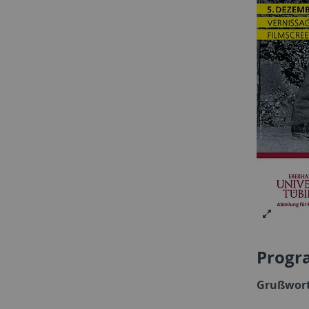
Progr
Grußwor