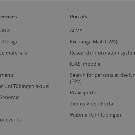
ervices
Portals
tatus
ALMA
e Design
Exchange Mail (OWA)
ce materials
Research information system
ILIAS, moodle
a menu
Search for persons at the Un
(EPV)
r Uni Tübingen aktuell
Praxisportal
Generale
Timms Video Portal
Webmail Uni Tübingen
of events